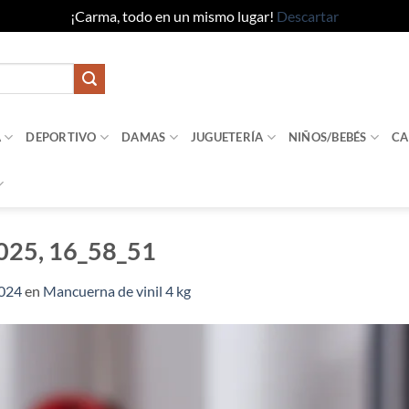
¡Carma, todo en un mismo lugar!
Descartar
A
DEPORTIVO
DAMAS
JUGUETERÍA
NIÑOS/BEBÉS
CA
2025, 16_58_51
1024
en
Mancuerna de vinil 4 kg