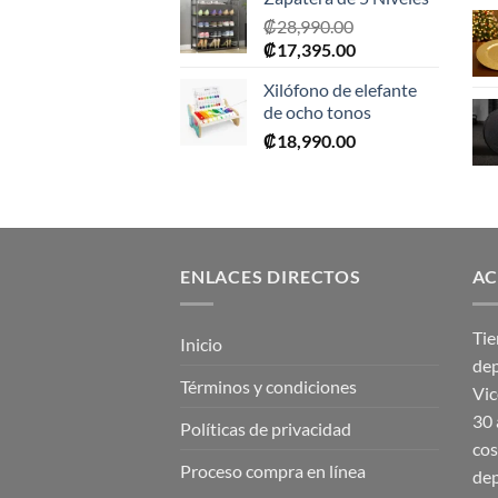
₡
28,990.00
El
El
₡
17,395.00
precio
precio
Xilófono de elefante
original
actual
de ocho tonos
era:
es:
₡
18,990.00
₡28,990.00.
₡17,395.00.
ENLACES DIRECTOS
AC
Tie
Inicio
dep
Términos y condiciones
Vic
30 
Políticas de privacidad
cos
Proceso compra en línea
dep