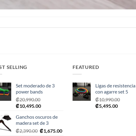
ST SELLING
FEATURED
Set moderado de 3
Ligas de resistencia
power bands
con agarre set 5
₡
20,990.00
₡
10,990.00
El
El
El
El
₡
10,495.00
₡
5,495.00
precio
precio
precio
precio
Ganchos oscuros de
original
actual
original
actual
madera set de 3
era:
es:
era:
es:
El
El
₡
2,390.00
₡
1,675.00
₡20,990.00.
₡10,495.00.
₡10,990.00.
₡5,495.0