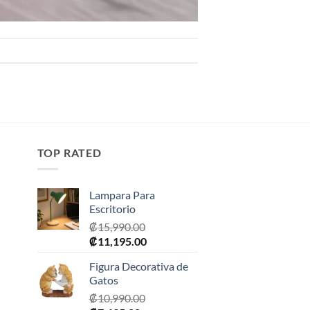
TOP RATED
Lampara Para
Escritorio
₡
15,990.00
El
El
₡
11,195.00
precio
precio
Figura Decorativa de
original
actual
Gatos
era:
es:
₡
10,990.00
0.
₡15,990.00.
₡11,195.00.