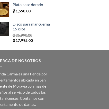
precio
precio
Plato base dorado
original
actual
₡
1,590.00
era:
es:
₡2,390.00.
₡1,675.00.
Disco para mancuerna
15 kilos
₡
35,990.00
El
El
₡
17,995.00
precio
precio
original
actual
era:
es:
ERCA DE NOSOTROS
₡35,990.00.
₡17,995.00.
nda Carma es una tienda por
artamentos ubicada en San
ente de Moravia con más de
años al servicio de todos los
tarricenses. Contamos con
artamento de damas,