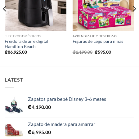
lista de
lista de
deseos
deseos
ELECTRODOMÉSTICOS
APRENDIZAJE Y DESTREZAS
Freidora de aire digital
Figuras de Lego para niñas
Hamilton Beach
El
El
₡
86,925.00
₡
1,190.00
₡
595.00
precio
precio
original
actual
era:
es:
.
₡1,190.00.
₡595.00.
LATEST
Zapatos para bebé Disney 3-6 meses
₡
4,190.00
Zapato de madera para amarrar
₡
6,995.00