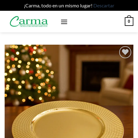
¡Carma, todo en un mismo lugar!
Descartar
Saltar
0
al
contenido
Añadir
a la
lista
de
deseos