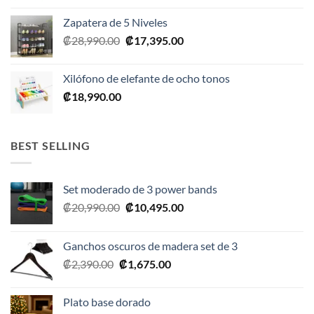
Zapatera de 5 Niveles
El
El
₡
28,990.00
₡
17,395.00
precio
precio
original
actual
Xilófono de elefante de ocho tonos
era:
es:
₡
18,990.00
₡28,990.00.
₡17,395.00.
BEST SELLING
Set moderado de 3 power bands
El
El
₡
20,990.00
₡
10,495.00
precio
precio
original
actual
Ganchos oscuros de madera set de 3
era:
es:
El
El
₡
2,390.00
₡
1,675.00
₡20,990.00.
₡10,495.00.
precio
precio
original
actual
Plato base dorado
era:
es: