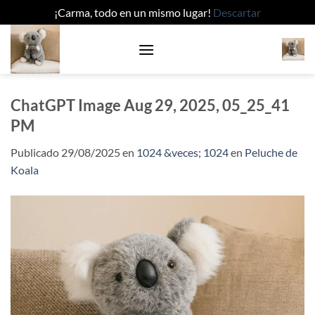
¡Carma, todo en un mismo lugar!
Descartar
Saltar
al
contenido
ChatGPT Image Aug 29, 2025, 05_25_41
PM
Publicado
29/08/2025
en
1024 &veces; 1024
en
Peluche de
Koala