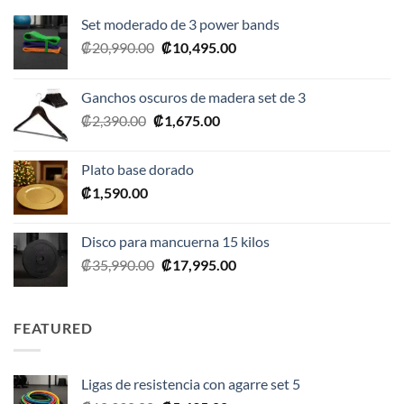
Set moderado de 3 power bands
El
El
₡
20,990.00
₡
10,495.00
precio
precio
original
actual
Ganchos oscuros de madera set de 3
era:
es:
El
El
₡
2,390.00
₡
1,675.00
₡20,990.00.
₡10,495.00.
precio
precio
original
actual
Plato base dorado
era:
es:
₡
1,590.00
₡2,390.00.
₡1,675.00.
Disco para mancuerna 15 kilos
El
El
₡
35,990.00
₡
17,995.00
precio
precio
original
actual
era:
es:
FEATURED
₡35,990.00.
₡17,995.00.
Ligas de resistencia con agarre set 5