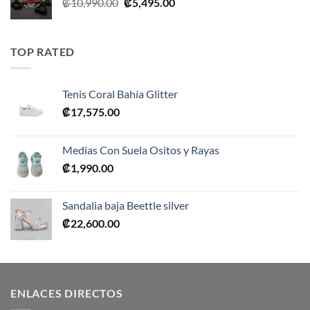
El
El
₡
10,990.00
₡
5,495.00
precio
precio
original
actual
era:
es:
TOP RATED
₡10,990.00.
₡5,495.00.
Tenis Coral Bahía Glitter
₡
17,575.00
Medias Con Suela Ositos y Rayas
₡
1,990.00
Sandalia baja Beettle silver
₡
22,600.00
ENLACES DIRECTOS