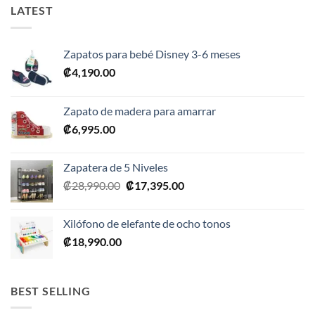
LATEST
Zapatos para bebé Disney 3-6 meses
₡
4,190.00
Zapato de madera para amarrar
₡
6,995.00
Zapatera de 5 Niveles
El
El
₡
28,990.00
₡
17,395.00
precio
precio
original
actual
Xilófono de elefante de ocho tonos
era:
es:
₡
18,990.00
₡28,990.00.
₡17,395.00.
BEST SELLING