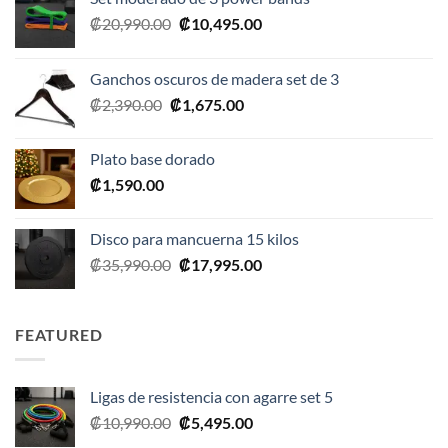
El
El
₡
20,990.00
₡
10,495.00
precio
precio
original
actual
Ganchos oscuros de madera set de 3
era:
es:
El
El
₡
2,390.00
₡
1,675.00
₡20,990.00.
₡10,495.00.
precio
precio
original
actual
Plato base dorado
era:
es:
₡
1,590.00
₡2,390.00.
₡1,675.00.
Disco para mancuerna 15 kilos
El
El
₡
35,990.00
₡
17,995.00
precio
precio
original
actual
era:
es:
FEATURED
₡35,990.00.
₡17,995.00.
Ligas de resistencia con agarre set 5
El
El
₡
10,990.00
₡
5,495.00
precio
precio