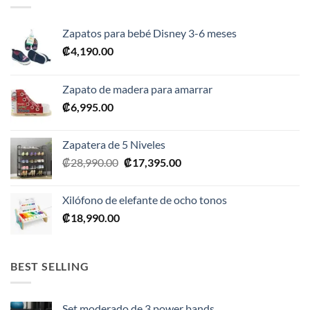
Zapatos para bebé Disney 3-6 meses
₡
4,190.00
Zapato de madera para amarrar
₡
6,995.00
Zapatera de 5 Niveles
El
El
₡
28,990.00
₡
17,395.00
precio
precio
original
actual
Xilófono de elefante de ocho tonos
era:
es:
₡
18,990.00
₡28,990.00.
₡17,395.00.
BEST SELLING
Set moderado de 3 power bands