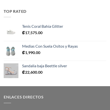
original
actual
era:
es:
TOP RATED
₡10,990.00.
₡5,495.00.
Tenis Coral Bahía Glitter
₡
17,575.00
Medias Con Suela Ositos y Rayas
₡
1,990.00
Sandalia baja Beettle silver
₡
22,600.00
ENLACES DIRECTOS