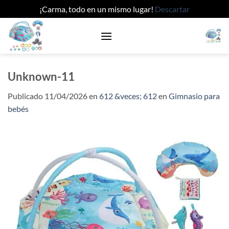
¡Carma, todo en un mismo lugar!
Descartar
Saltar
al
contenido
Unknown-11
Publicado
11/04/2026
en
612 &veces; 612
en
Gimnasio para
bebés