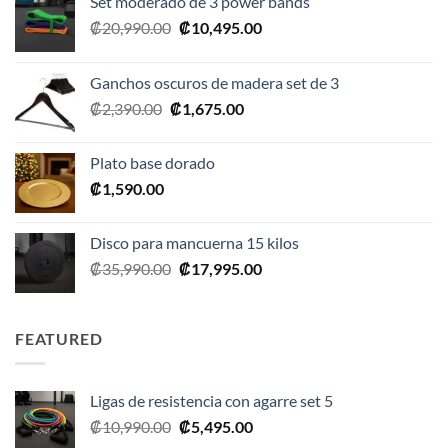
Set moderado de 3 power bands
El
El
₡
20,990.00
₡
10,495.00
precio
precio
original
actual
Ganchos oscuros de madera set de 3
era:
es:
El
El
₡
2,390.00
₡
1,675.00
₡20,990.00.
₡10,495.00.
precio
precio
original
actual
Plato base dorado
era:
es:
₡
1,590.00
₡2,390.00.
₡1,675.00.
Disco para mancuerna 15 kilos
El
El
₡
35,990.00
₡
17,995.00
precio
precio
original
actual
era:
es:
FEATURED
₡35,990.00.
₡17,995.00.
Ligas de resistencia con agarre set 5
El
El
₡
10,990.00
₡
5,495.00
precio
precio