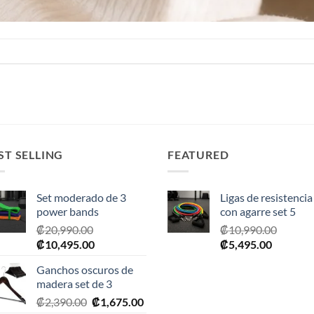
ST SELLING
FEATURED
Set moderado de 3
Ligas de resistencia
power bands
con agarre set 5
₡
20,990.00
₡
10,990.00
El
El
El
El
₡
10,495.00
₡
5,495.00
precio
precio
precio
precio
Ganchos oscuros de
original
actual
original
actual
madera set de 3
era:
es:
era:
es:
El
El
₡
2,390.00
₡
1,675.00
₡20,990.00.
₡10,495.00.
₡10,990.00.
₡5,495.0