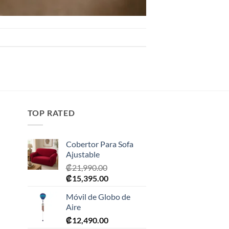
TOP RATED
Cobertor Para Sofa
Ajustable
₡
21,990.00
El
El
₡
15,395.00
precio
precio
Móvil de Globo de
original
actual
Aire
era:
es:
₡
12,490.00
0.
₡21,990.00.
₡15,395.00.