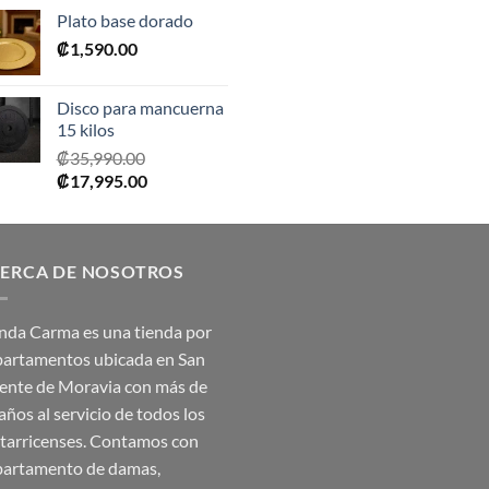
precio
precio
Plato base dorado
original
actual
₡
1,590.00
era:
es:
₡2,390.00.
₡1,675.00.
Disco para mancuerna
15 kilos
₡
35,990.00
El
El
₡
17,995.00
precio
precio
original
actual
era:
es:
ERCA DE NOSOTROS
₡35,990.00.
₡17,995.00.
nda Carma es una tienda por
artamentos ubicada en San
ente de Moravia con más de
años al servicio de todos los
tarricenses. Contamos con
artamento de damas,