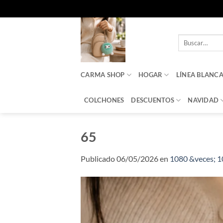
Saltar
al
Buscar
contenido
por:
CARMA SHOP
HOGAR
LÍNEA BLANC
COLCHONES
DESCUENTOS
NAVIDAD
65
Publicado
06/05/2026
en
1080 &veces; 