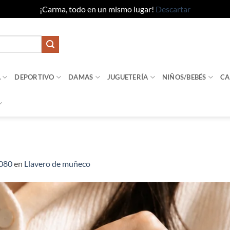
¡Carma, todo en un mismo lugar!
Descartar
A
DEPORTIVO
DAMAS
JUGUETERÍA
NIÑOS/BEBÉS
CA
1080
en
Llavero de muñeco