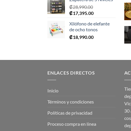
₡
28,990.00
El
El
₡
17,395.00
precio
precio
Xilófono de elefante
original
actual
de ocho tonos
era:
es:
₡
18,990.00
₡28,990.00.
₡17,395.00.
ENLACES DIRECTOS
AC
Tie
Inicio
dep
Términos y condiciones
Vic
30 
Políticas de privacidad
cos
Proceso compra en línea
dep