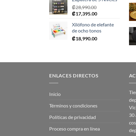
₡
28,990.00
El
El
₡
17,395.00
precio
precio
Xilófono de elefante
original
actual
de ocho tonos
era:
es:
₡
18,990.00
₡28,990.00.
₡17,395.00.
ENLACES DIRECTOS
AC
Tie
Inicio
dep
Términos y condiciones
Vic
30 
Políticas de privacidad
cos
Proceso compra en línea
dep