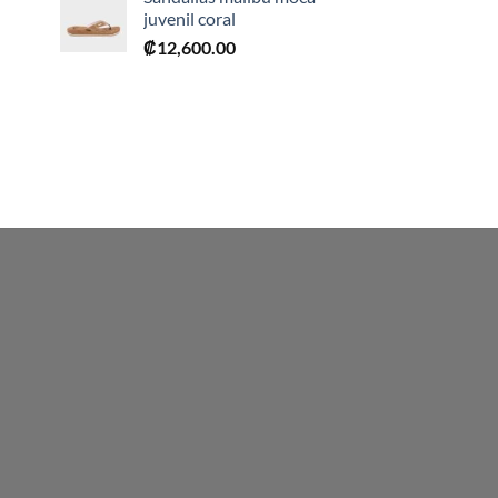
juvenil coral
₡
12,600.00