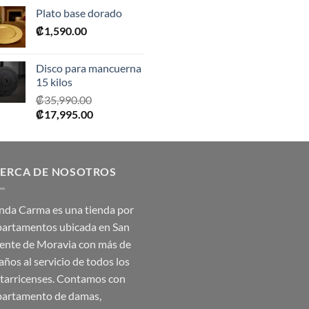
precio
precio
Plato base dorado
original
actual
₡
1,590.00
era:
es:
₡2,390.00.
₡1,675.00.
Disco para mancuerna
15 kilos
₡
35,990.00
El
El
₡
17,995.00
precio
precio
original
actual
era:
es:
ERCA DE NOSOTROS
₡35,990.00.
₡17,995.00.
nda Carma es una tienda por
artamentos ubicada en San
ente de Moravia con más de
años al servicio de todos los
tarricenses. Contamos con
artamento de damas,