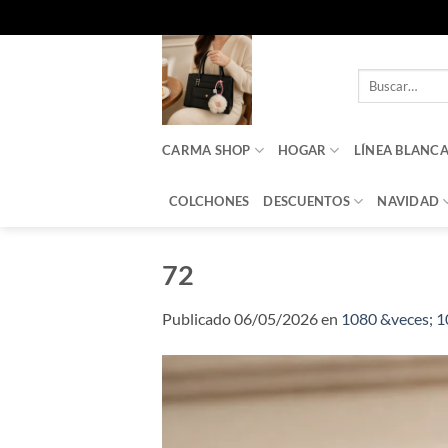
Saltar
al
Buscar
contenido
por:
CARMA SHOP
HOGAR
LÍNEA BLANC
COLCHONES
DESCUENTOS
NAVIDAD
72
Publicado
06/05/2026
en
1080 &veces; 