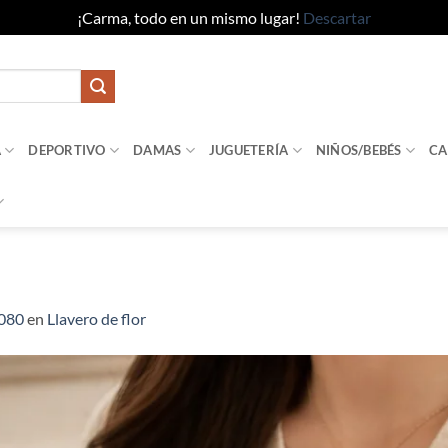
¡Carma, todo en un mismo lugar!
Descartar
A
DEPORTIVO
DAMAS
JUGUETERÍA
NIÑOS/BEBÉS
CA
1080
en
Llavero de flor