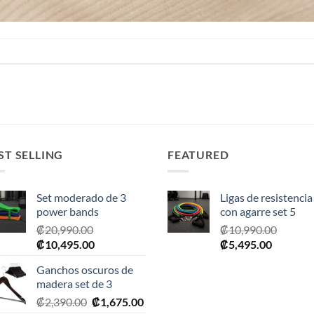
ST SELLING
FEATURED
Set moderado de 3
Ligas de resistencia
power bands
con agarre set 5
₡
20,990.00
₡
10,990.00
El
El
El
El
₡
10,495.00
₡
5,495.00
precio
precio
precio
precio
Ganchos oscuros de
original
actual
original
actual
madera set de 3
era:
es:
era:
es:
El
El
₡
2,390.00
₡
1,675.00
₡20,990.00.
₡10,495.00.
₡10,990.00.
₡5,495.0