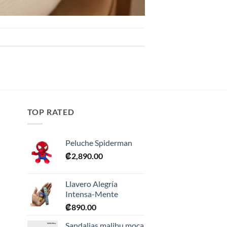
TOP RATED
Peluche Spiderman
₡
2,890.00
Llavero Alegría
Intensa-Mente
₡
890.00
0.
Sandalias malibu moca