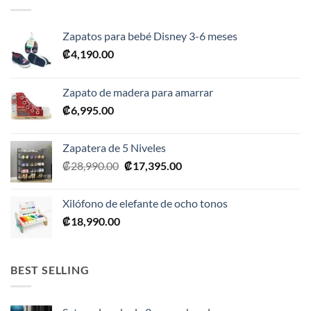
Zapatos para bebé Disney 3-6 meses
₡
4,190.00
Zapato de madera para amarrar
₡
6,995.00
Zapatera de 5 Niveles
El
El
₡
28,990.00
₡
17,395.00
precio
precio
original
actual
Xilófono de elefante de ocho tonos
era:
es:
₡
18,990.00
₡28,990.00.
₡17,395.00.
BEST SELLING