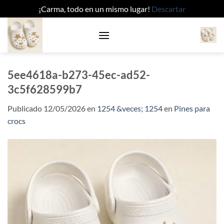
¡Carma, todo en un mismo lugar!
Descartar
Saltar
al
contenido
5ee4618a-b273-45ec-ad52-
3c5f628599b7
Publicado
12/05/2026
en
1254 &veces; 1254
en
Pines para
crocs