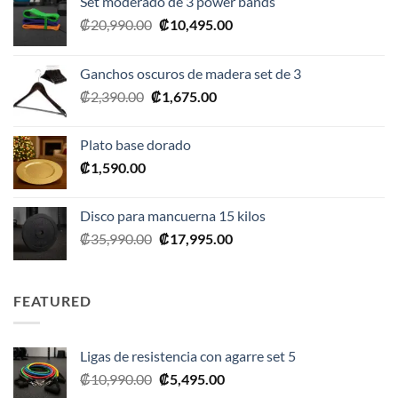
Set moderado de 3 power bands
El
El
₡
20,990.00
₡
10,495.00
precio
precio
original
actual
Ganchos oscuros de madera set de 3
era:
es:
El
El
₡
2,390.00
₡
1,675.00
₡20,990.00.
₡10,495.00.
precio
precio
original
actual
Plato base dorado
era:
es:
₡
1,590.00
₡2,390.00.
₡1,675.00.
Disco para mancuerna 15 kilos
El
El
₡
35,990.00
₡
17,995.00
precio
precio
original
actual
era:
es:
FEATURED
₡35,990.00.
₡17,995.00.
Ligas de resistencia con agarre set 5
El
El
₡
10,990.00
₡
5,495.00
precio
precio