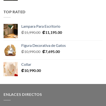
original
actual
era:
es:
TOP RATED
₡10,990.00.
₡5,495.00.
Lampara Para Escritorio
El
El
₡
15,990.00
₡
11,195.00
precio
precio
original
actual
Figura Decorativa de Gatos
era:
es:
El
El
₡
10,990.00
₡
7,695.00
₡15,990.00.
₡11,195.00.
precio
precio
original
actual
Collar
era:
es:
₡
10,990.00
₡10,990.00.
₡7,695.00.
ENLACES DIRECTOS