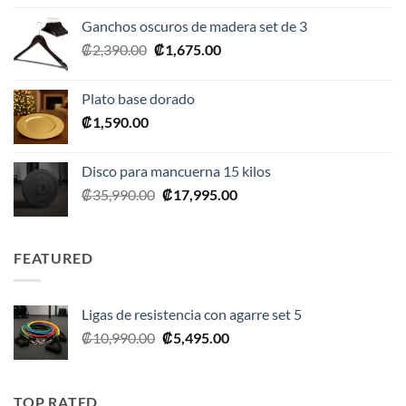
original
actual
Ganchos oscuros de madera set de 3
era:
es:
El
El
₡
2,390.00
₡
1,675.00
₡20,990.00.
₡10,495.00.
precio
precio
original
actual
Plato base dorado
era:
es:
₡
1,590.00
₡2,390.00.
₡1,675.00.
Disco para mancuerna 15 kilos
El
El
₡
35,990.00
₡
17,995.00
precio
precio
original
actual
era:
es:
FEATURED
₡35,990.00.
₡17,995.00.
Ligas de resistencia con agarre set 5
El
El
₡
10,990.00
₡
5,495.00
precio
precio
original
actual
era:
es:
TOP RATED