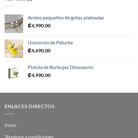
₡10,990.00.
₡5,495.00.
Aretes pequeños de gotas plateadas
₡
4,990.00
Unicornio de Peluche
₡
4,690.00
Pistola de Burbujas Dinosaurio
₡
4,990.00
ENLACES DIRECTOS
Inicio
Términos y condiciones