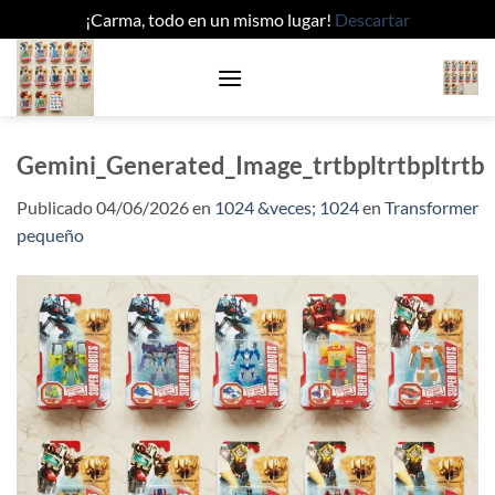
¡Carma, todo en un mismo lugar!
Descartar
Saltar
al
contenido
Gemini_Generated_Image_trtbpltrtbpltrtb
Publicado
04/06/2026
en
1024 &veces; 1024
en
Transformer
pequeño