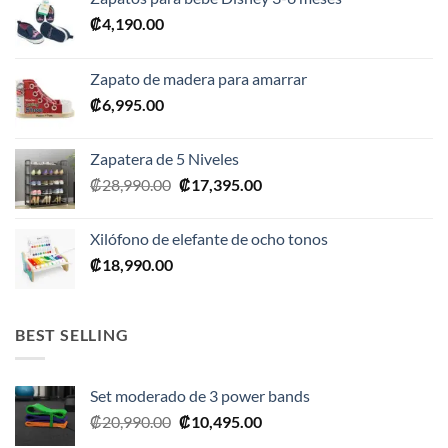
₡
4,190.00
Zapato de madera para amarrar
₡
6,995.00
Zapatera de 5 Niveles
El
El
₡
28,990.00
₡
17,395.00
precio
precio
original
actual
Xilófono de elefante de ocho tonos
era:
es:
₡
18,990.00
₡28,990.00.
₡17,395.00.
BEST SELLING
Set moderado de 3 power bands
El
El
₡
20,990.00
₡
10,495.00
precio
precio