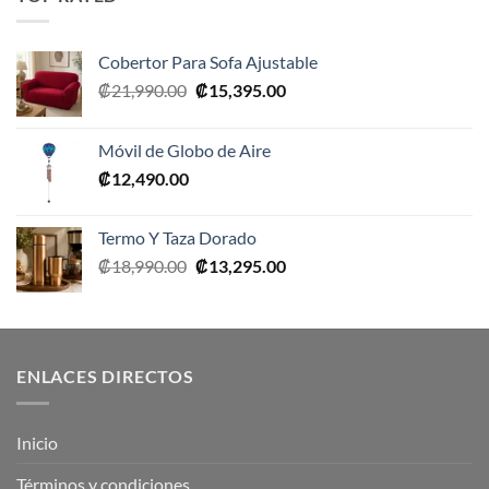
₡10,990.00.
₡5,495.00.
Cobertor Para Sofa Ajustable
El
El
₡
21,990.00
₡
15,395.00
precio
precio
original
actual
Móvil de Globo de Aire
era:
es:
₡
12,490.00
₡21,990.00.
₡15,395.00.
Termo Y Taza Dorado
El
El
₡
18,990.00
₡
13,295.00
precio
precio
original
actual
era:
es:
₡18,990.00.
₡13,295.00.
ENLACES DIRECTOS
Inicio
Términos y condiciones