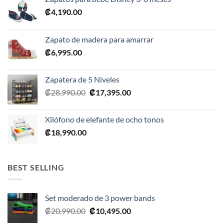
₡
4,190.00
Zapato de madera para amarrar
₡
6,995.00
Zapatera de 5 Niveles
El
El
₡
28,990.00
₡
17,395.00
precio
precio
original
actual
Xilófono de elefante de ocho tonos
era:
es:
₡
18,990.00
₡28,990.00.
₡17,395.00.
BEST SELLING
Set moderado de 3 power bands
El
El
₡
20,990.00
₡
10,495.00
precio
precio