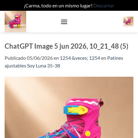
¡Carma, todo en un mismo lugar!
Descartar
Saltar
al
contenido
ChatGPT Image 5 jun 2026, 10_21_48 (5)
Publicado
05/06/2026
en
1254 &veces; 1254
en
Patines
ajustables Soy Luna 35-38