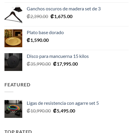
original
actual
Ganchos oscuros de madera set de 3
era:
es:
El
El
₡
2,390.00
₡
1,675.00
₡20,990.00.
₡10,495.00.
precio
precio
original
actual
Plato base dorado
era:
es:
₡
1,590.00
₡2,390.00.
₡1,675.00.
Disco para mancuerna 15 kilos
El
El
₡
35,990.00
₡
17,995.00
precio
precio
original
actual
era:
es:
FEATURED
₡35,990.00.
₡17,995.00.
Ligas de resistencia con agarre set 5
El
El
₡
10,990.00
₡
5,495.00
precio
precio
original
actual
era:
es:
TOP RATED