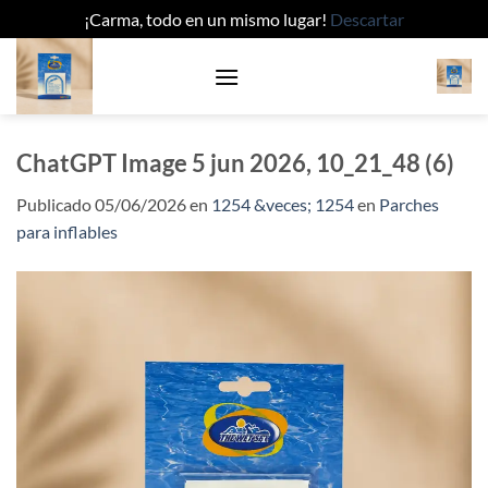
¡Carma, todo en un mismo lugar!
Descartar
Saltar
al
contenido
ChatGPT Image 5 jun 2026, 10_21_48 (6)
Publicado
05/06/2026
en
1254 &veces; 1254
en
Parches
para inflables