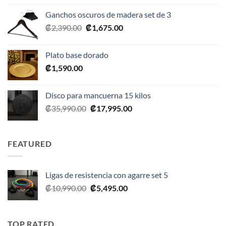
original
actual
Ganchos oscuros de madera set de 3
era:
es:
El
El
₡
2,390.00
₡
1,675.00
₡20,990.00.
₡10,495.00.
precio
precio
original
actual
Plato base dorado
era:
es:
₡
1,590.00
₡2,390.00.
₡1,675.00.
Disco para mancuerna 15 kilos
El
El
₡
35,990.00
₡
17,995.00
precio
precio
original
actual
era:
es:
FEATURED
₡35,990.00.
₡17,995.00.
Ligas de resistencia con agarre set 5
El
El
₡
10,990.00
₡
5,495.00
precio
precio
original
actual
era:
es:
TOP RATED