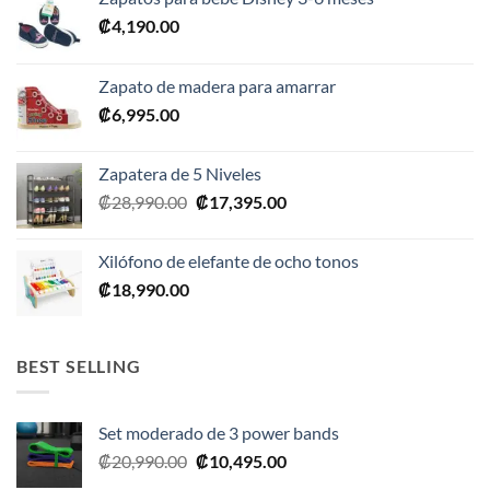
₡
4,190.00
Zapato de madera para amarrar
₡
6,995.00
Zapatera de 5 Niveles
El
El
₡
28,990.00
₡
17,395.00
precio
precio
original
actual
Xilófono de elefante de ocho tonos
era:
es:
₡
18,990.00
₡28,990.00.
₡17,395.00.
BEST SELLING
Set moderado de 3 power bands
El
El
₡
20,990.00
₡
10,495.00
precio
precio