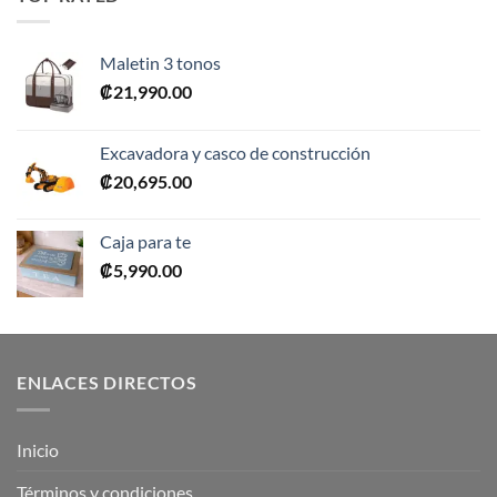
₡10,990.00.
₡5,495.00.
Maletin 3 tonos
₡
21,990.00
Excavadora y casco de construcción
₡
20,695.00
Caja para te
₡
5,990.00
ENLACES DIRECTOS
Inicio
Términos y condiciones