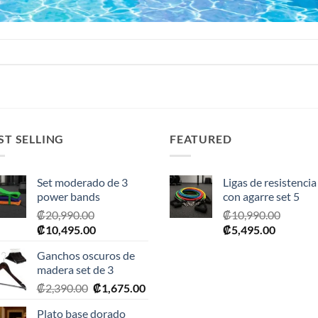
ST SELLING
FEATURED
Set moderado de 3
Ligas de resistencia
power bands
con agarre set 5
₡
20,990.00
₡
10,990.00
El
El
El
El
₡
10,495.00
₡
5,495.00
precio
precio
precio
precio
Ganchos oscuros de
original
actual
original
actual
madera set de 3
era:
es:
era:
es:
El
El
₡
2,390.00
₡
1,675.00
₡20,990.00.
₡10,495.00.
₡10,990.00.
₡5,495.0
precio
precio
Plato base dorado
original
actual