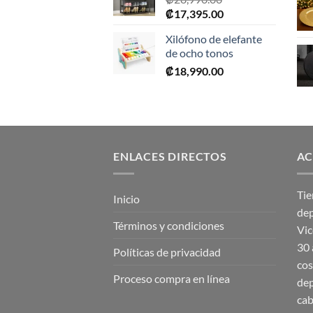
El
El
₡
17,395.00
precio
precio
Xilófono de elefante
original
actual
de ocho tonos
era:
es:
₡
18,990.00
₡28,990.00.
₡17,395.00.
ENLACES DIRECTOS
AC
Tie
Inicio
dep
Términos y condiciones
Vic
30 
Políticas de privacidad
cos
Proceso compra en línea
dep
cab