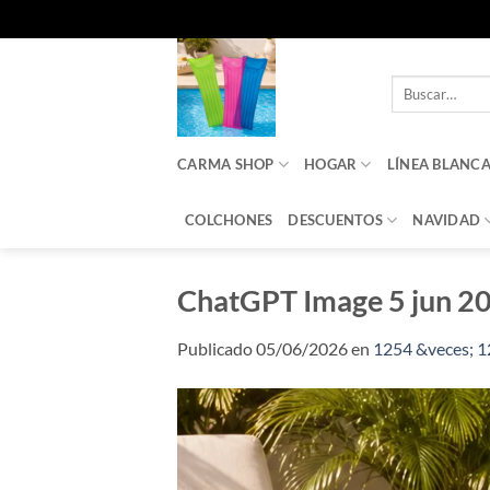
Saltar
al
Buscar
contenido
por:
CARMA SHOP
HOGAR
LÍNEA BLANC
COLCHONES
DESCUENTOS
NAVIDAD
ChatGPT Image 5 jun 20
Publicado
05/06/2026
en
1254 &veces; 