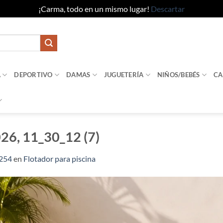
¡Carma, todo en un mismo lugar!
Descartar
A
DEPORTIVO
DAMAS
JUGUETERÍA
NIÑOS/BEBÉS
CA
26, 11_30_12 (7)
1254
en
Flotador para piscina