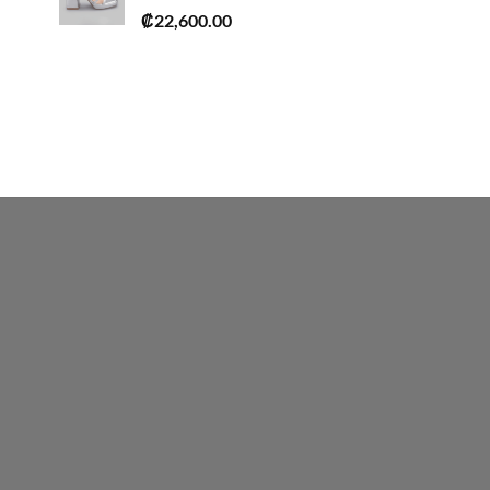
₡
22,600.00