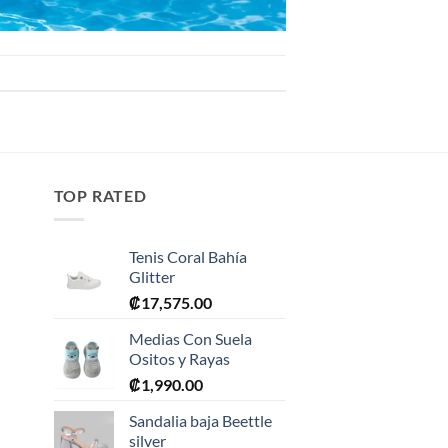
TOP RATED
Tenis Coral Bahía
Glitter
₡
17,575.00
Medias Con Suela
Ositos y Rayas
₡
1,990.00
0.
Sandalia baja Beettle
silver