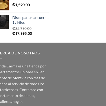
₡
1,590.00
era:
es:
₡2,390.00.
₡1,675.00.
Disco para mancuerna
15 kilos
₡
35,990.00
El
El
₡
17,995.00
precio
precio
original
actual
era:
es:
ERCA DE NOSOTROS
₡35,990.00.
₡17,995.00.
nda Carma es una tienda por
artamentos ubicada en San
ente de Moravia con más de
años al servicio de todos los
tarricenses. Contamos con
artamento de damas,
alleros, hogar,