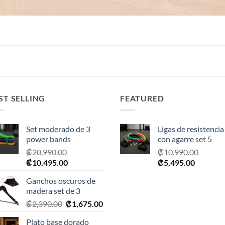
ST SELLING
FEATURED
Set moderado de 3
Ligas de resistencia
power bands
con agarre set 5
₡
20,990.00
₡
10,990.00
El
El
El
El
₡
10,495.00
₡
5,495.00
precio
precio
precio
precio
Ganchos oscuros de
original
actual
original
actual
madera set de 3
era:
es:
era:
es:
El
El
₡
2,390.00
₡
1,675.00
₡20,990.00.
₡10,495.00.
₡10,990.00.
₡5,495.0
precio
precio
Plato base dorado
original
actual