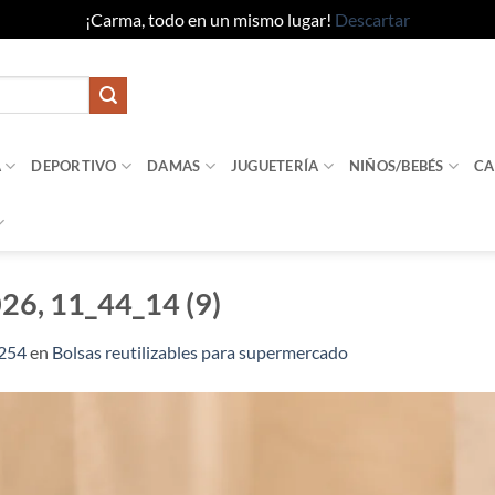
¡Carma, todo en un mismo lugar!
Descartar
A
DEPORTIVO
DAMAS
JUGUETERÍA
NIÑOS/BEBÉS
CA
26, 11_44_14 (9)
1254
en
Bolsas reutilizables para supermercado