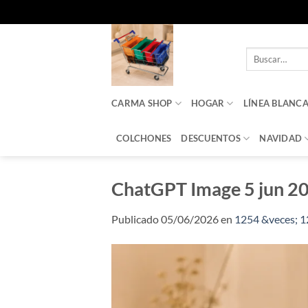
Saltar
al
Buscar
contenido
por:
CARMA SHOP
HOGAR
LÍNEA BLANC
COLCHONES
DESCUENTOS
NAVIDAD
ChatGPT Image 5 jun 20
Publicado
05/06/2026
en
1254 &veces; 