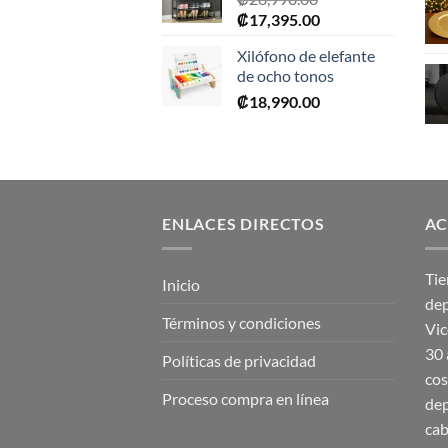
El
El
₡
17,395.00
precio
precio
Xilófono de elefante
original
actual
de ocho tonos
era:
es:
₡
18,990.00
₡28,990.00.
₡17,395.00.
ENLACES DIRECTOS
AC
Tie
Inicio
dep
Términos y condiciones
Vic
30 
Políticas de privacidad
cos
Proceso compra en línea
dep
cab