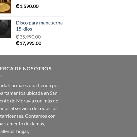
₡
1,590.00
era:
es:
₡2,390.00.
₡1,675.00.
Disco para mancuerna
15 kilos
₡
35,990.00
El
El
₡
17,995.00
precio
precio
original
actual
era:
es:
ERCA DE NOSOTROS
₡35,990.00.
₡17,995.00.
nda Carma es una tienda por
artamentos ubicada en San
ente de Moravia con más de
años al servicio de todos los
tarricenses. Contamos con
artamento de damas,
alleros, hogar,