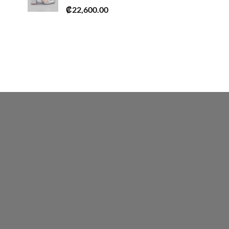
₡
22,600.00