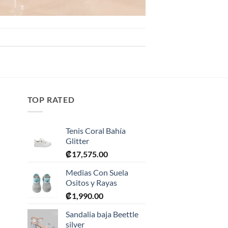
TOP RATED
Tenis Coral Bahía
Glitter
₡
17,575.00
Medias Con Suela
Ositos y Rayas
₡
1,990.00
0.
Sandalia baja Beettle
silver