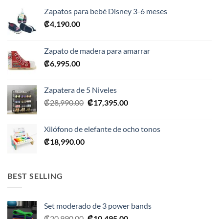
Zapatos para bebé Disney 3-6 meses
₡
4,190.00
Zapato de madera para amarrar
₡
6,995.00
Zapatera de 5 Niveles
El
El
₡
28,990.00
₡
17,395.00
precio
precio
original
actual
Xilófono de elefante de ocho tonos
era:
es:
₡
18,990.00
₡28,990.00.
₡17,395.00.
BEST SELLING
Set moderado de 3 power bands
El
El
₡
20,990.00
₡
10,495.00