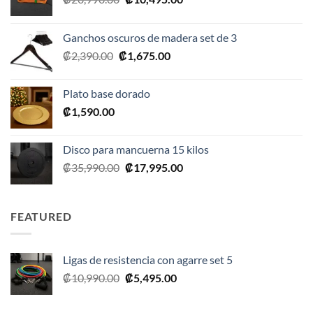
precio
precio
original
actual
Ganchos oscuros de madera set de 3
era:
es:
El
El
₡
2,390.00
₡
1,675.00
₡20,990.00.
₡10,495.00.
precio
precio
original
actual
Plato base dorado
era:
es:
₡
1,590.00
₡2,390.00.
₡1,675.00.
Disco para mancuerna 15 kilos
El
El
₡
35,990.00
₡
17,995.00
precio
precio
original
actual
era:
es:
FEATURED
₡35,990.00.
₡17,995.00.
Ligas de resistencia con agarre set 5
El
El
₡
10,990.00
₡
5,495.00
precio
precio
original
actual