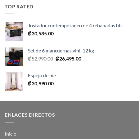
era:
es:
TOP RATED
₡10,990.00.
₡5,495.00.
Tostador contemporaneo de 4 rebanadas hb
₡
30,585.00
Set de 6 mancuernas vinil 12 kg
El
El
₡
52,990.00
₡
26,495.00
precio
precio
original
actual
Espejo de pie
era:
es:
₡
30,990.00
₡52,990.00.
₡26,495.00.
ENLACES DIRECTOS
Inicio