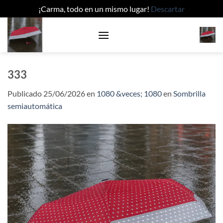
¡Carma, todo en un mismo lugar!
Descartar
Saltar
al
contenido
333
Publicado
25/06/2026
en
1080 &veces; 1080
en
Sombrilla
semiautomática