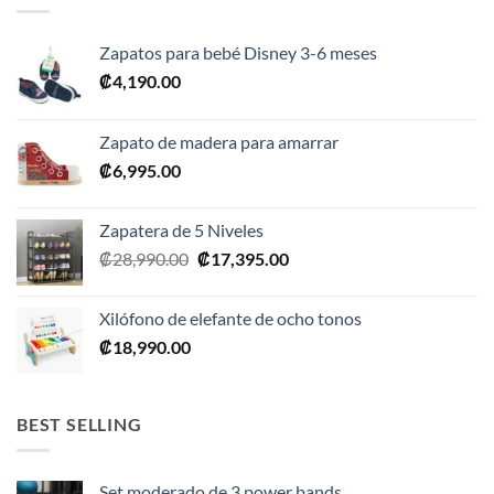
Zapatos para bebé Disney 3-6 meses
₡
4,190.00
Zapato de madera para amarrar
₡
6,995.00
Zapatera de 5 Niveles
El
El
₡
28,990.00
₡
17,395.00
precio
precio
original
actual
Xilófono de elefante de ocho tonos
era:
es:
₡
18,990.00
₡28,990.00.
₡17,395.00.
BEST SELLING
Set moderado de 3 power bands