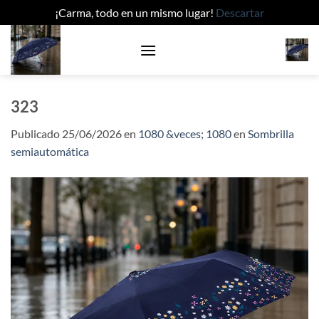
¡Carma, todo en un mismo lugar!
Descartar
Saltar
al
contenido
323
Publicado
25/06/2026
en
1080 &veces; 1080
en
Sombrilla
semiautomática