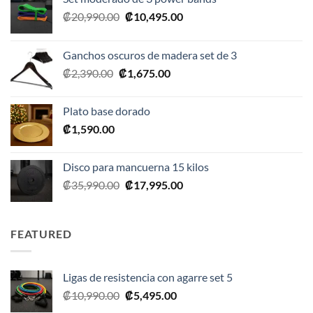
El
El
₡
20,990.00
₡
10,495.00
precio
precio
original
actual
Ganchos oscuros de madera set de 3
era:
es:
El
El
₡
2,390.00
₡
1,675.00
₡20,990.00.
₡10,495.00.
precio
precio
original
actual
Plato base dorado
era:
es:
₡
1,590.00
₡2,390.00.
₡1,675.00.
Disco para mancuerna 15 kilos
El
El
₡
35,990.00
₡
17,995.00
precio
precio
original
actual
era:
es:
FEATURED
₡35,990.00.
₡17,995.00.
Ligas de resistencia con agarre set 5
El
El
₡
10,990.00
₡
5,495.00
precio
precio