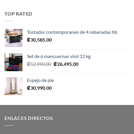
original
actual
era:
es:
TOP RATED
₡10,990.00.
₡5,495.00.
Tostador contemporaneo de 4 rebanadas hb
₡
30,585.00
Set de 6 mancuernas vinil 12 kg
El
El
₡
52,990.00
₡
26,495.00
precio
precio
original
actual
Espejo de pie
era:
es:
₡
30,990.00
₡52,990.00.
₡26,495.00.
ENLACES DIRECTOS