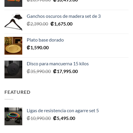
precio
precio
original
actual
Ganchos oscuros de madera set de 3
era:
es:
El
El
₡
2,390.00
₡
1,675.00
₡20,990.00.
₡10,495.00.
precio
precio
original
actual
Plato base dorado
era:
es:
₡
1,590.00
₡2,390.00.
₡1,675.00.
Disco para mancuerna 15 kilos
El
El
₡
35,990.00
₡
17,995.00
precio
precio
original
actual
era:
es:
FEATURED
₡35,990.00.
₡17,995.00.
Ligas de resistencia con agarre set 5
El
El
₡
10,990.00
₡
5,495.00
precio
precio
original
actual