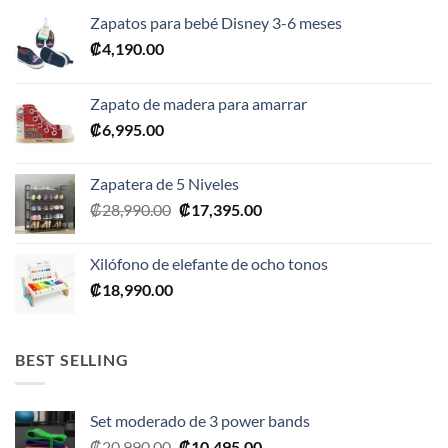
Zapatos para bebé Disney 3-6 meses
₡
4,190.00
Zapato de madera para amarrar
₡
6,995.00
Zapatera de 5 Niveles
El
El
₡
28,990.00
₡
17,395.00
precio
precio
original
actual
Xilófono de elefante de ocho tonos
era:
es:
₡
18,990.00
₡28,990.00.
₡17,395.00.
BEST SELLING
Set moderado de 3 power bands
El
El
₡
20,990.00
₡
10,495.00