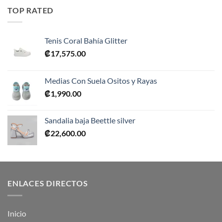
era:
es:
TOP RATED
₡10,990.00.
₡5,495.00.
Tenis Coral Bahía Glitter
₡
17,575.00
Medias Con Suela Ositos y Rayas
₡
1,990.00
Sandalia baja Beettle silver
₡
22,600.00
ENLACES DIRECTOS
Inicio