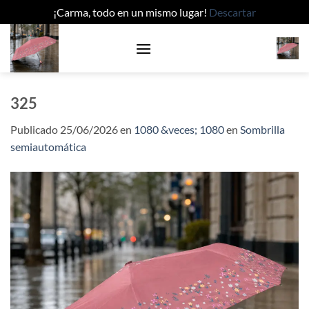
¡Carma, todo en un mismo lugar!
Descartar
Saltar
al
contenido
325
Publicado
25/06/2026
en
1080 &veces; 1080
en
Sombrilla
semiautomática