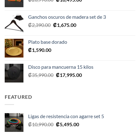
precio
precio
original
actual
Ganchos oscuros de madera set de 3
era:
es:
El
El
₡
2,390.00
₡
1,675.00
₡20,990.00.
₡10,495.00.
precio
precio
original
actual
Plato base dorado
era:
es:
₡
1,590.00
₡2,390.00.
₡1,675.00.
Disco para mancuerna 15 kilos
El
El
₡
35,990.00
₡
17,995.00
precio
precio
original
actual
era:
es:
FEATURED
₡35,990.00.
₡17,995.00.
Ligas de resistencia con agarre set 5
El
El
₡
10,990.00
₡
5,495.00
precio
precio
original
actual