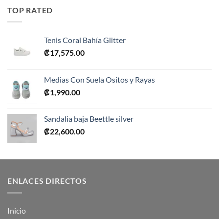
era:
es:
TOP RATED
₡10,990.00.
₡5,495.00.
Tenis Coral Bahía Glitter
₡
17,575.00
Medias Con Suela Ositos y Rayas
₡
1,990.00
Sandalia baja Beettle silver
₡
22,600.00
ENLACES DIRECTOS
Inicio