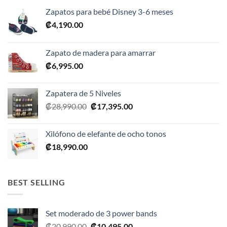
Zapatos para bebé Disney 3-6 meses
₡
4,190.00
Zapato de madera para amarrar
₡
6,995.00
Zapatera de 5 Niveles
El
El
₡
28,990.00
₡
17,395.00
precio
precio
original
actual
Xilófono de elefante de ocho tonos
era:
es:
₡
18,990.00
₡28,990.00.
₡17,395.00.
BEST SELLING
Set moderado de 3 power bands
El
El
₡
20,990.00
₡
10,495.00