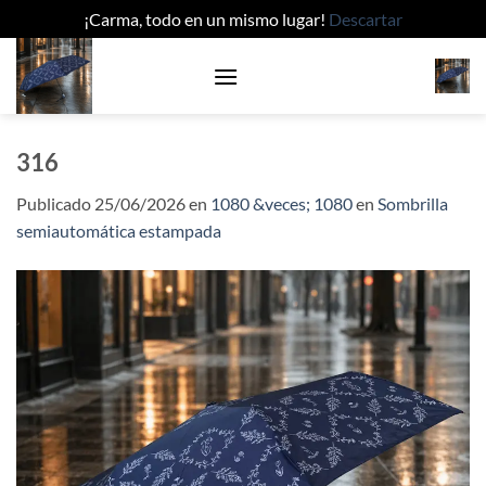
¡Carma, todo en un mismo lugar!
Descartar
Saltar
al
contenido
316
Publicado
25/06/2026
en
1080 &veces; 1080
en
Sombrilla
semiautomática estampada