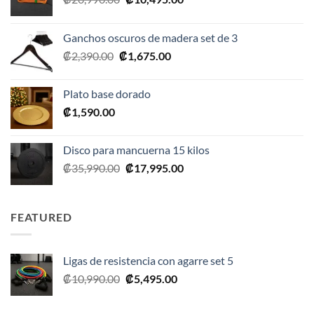
precio
precio
original
actual
Ganchos oscuros de madera set de 3
era:
es:
El
El
₡
2,390.00
₡
1,675.00
₡20,990.00.
₡10,495.00.
precio
precio
original
actual
Plato base dorado
era:
es:
₡
1,590.00
₡2,390.00.
₡1,675.00.
Disco para mancuerna 15 kilos
El
El
₡
35,990.00
₡
17,995.00
precio
precio
original
actual
era:
es:
FEATURED
₡35,990.00.
₡17,995.00.
Ligas de resistencia con agarre set 5
El
El
₡
10,990.00
₡
5,495.00
precio
precio
original
actual