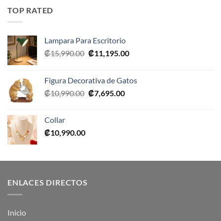
era:
es:
TOP RATED
₡10,990.00.
₡5,495.00.
Lampara Para Escritorio
El
El
₡
15,990.00
₡
11,195.00
precio
precio
original
actual
Figura Decorativa de Gatos
era:
es:
El
El
₡
10,990.00
₡
7,695.00
₡15,990.00.
₡11,195.00.
precio
precio
original
actual
Collar
era:
es:
₡
10,990.00
₡10,990.00.
₡7,695.00.
ENLACES DIRECTOS
Inicio