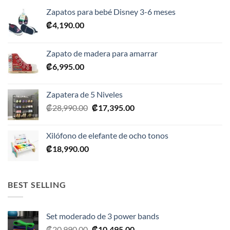
Zapatos para bebé Disney 3-6 meses
₡
4,190.00
Zapato de madera para amarrar
₡
6,995.00
Zapatera de 5 Niveles
El
El
₡
28,990.00
₡
17,395.00
precio
precio
original
actual
Xilófono de elefante de ocho tonos
era:
es:
₡
18,990.00
₡28,990.00.
₡17,395.00.
BEST SELLING
Set moderado de 3 power bands
El
El
₡
20,990.00
₡
10,495.00