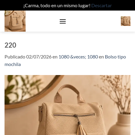
¡Carma, todo en un mismo lugar!
Descartar
Saltar
al
contenido
220
Publicado
02/07/2026
en
1080 &veces; 1080
en
Bolso tipo
mochila