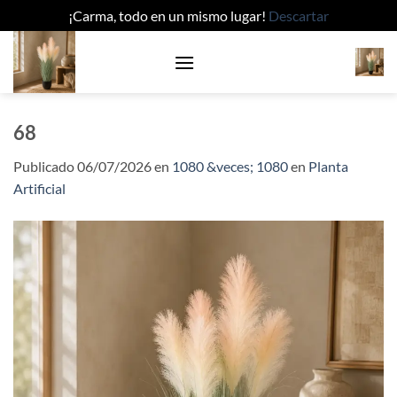
¡Carma, todo en un mismo lugar!
Descartar
Saltar
al
contenido
68
Publicado
06/07/2026
en
1080 &veces; 1080
en
Planta
Artificial