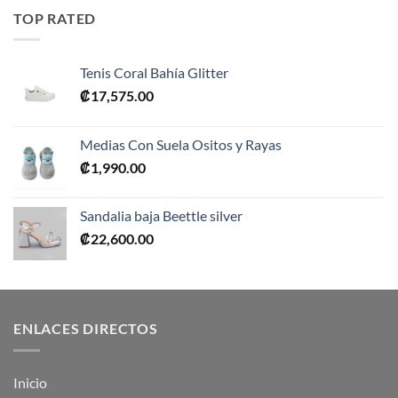
era:
es:
TOP RATED
₡10,990.00.
₡5,495.00.
Tenis Coral Bahía Glitter
₡
17,575.00
Medias Con Suela Ositos y Rayas
₡
1,990.00
Sandalia baja Beettle silver
₡
22,600.00
ENLACES DIRECTOS
Inicio