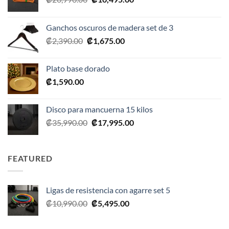
precio
precio
original
actual
Ganchos oscuros de madera set de 3
era:
es:
El
El
₡
2,390.00
₡
1,675.00
₡20,990.00.
₡10,495.00.
precio
precio
original
actual
Plato base dorado
era:
es:
₡
1,590.00
₡2,390.00.
₡1,675.00.
Disco para mancuerna 15 kilos
El
El
₡
35,990.00
₡
17,995.00
precio
precio
original
actual
era:
es:
FEATURED
₡35,990.00.
₡17,995.00.
Ligas de resistencia con agarre set 5
El
El
₡
10,990.00
₡
5,495.00
precio
precio
original
actual