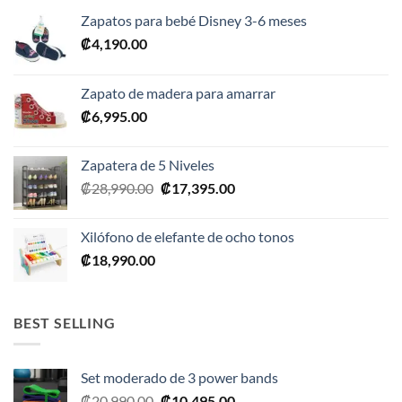
Zapatos para bebé Disney 3-6 meses
₡
4,190.00
Zapato de madera para amarrar
₡
6,995.00
Zapatera de 5 Niveles
El
El
₡
28,990.00
₡
17,395.00
precio
precio
original
actual
Xilófono de elefante de ocho tonos
era:
es:
₡
18,990.00
₡28,990.00.
₡17,395.00.
BEST SELLING
Set moderado de 3 power bands
El
El
₡
20,990.00
₡
10,495.00