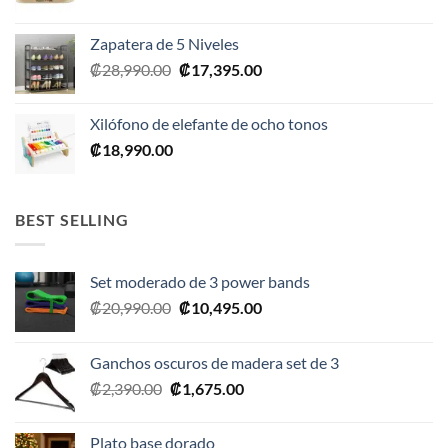
Zapatera de 5 Niveles
El
El
₡
28,990.00
₡
17,395.00
precio
precio
original
actual
Xilófono de elefante de ocho tonos
era:
es:
₡
18,990.00
₡28,990.00.
₡17,395.00.
BEST SELLING
Set moderado de 3 power bands
El
El
₡
20,990.00
₡
10,495.00
precio
precio
original
actual
Ganchos oscuros de madera set de 3
era:
es:
El
El
₡
2,390.00
₡
1,675.00
₡20,990.00.
₡10,495.00.
precio
precio
original
actual
Plato base dorado