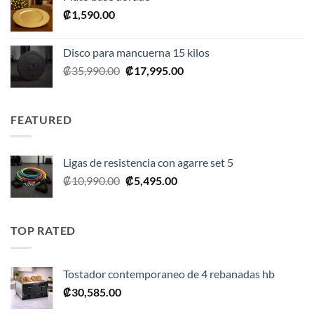
era:
es:
₡
1,590.00
₡2,390.00.
₡1,675.00.
Disco para mancuerna 15 kilos
El
El
₡
35,990.00
₡
17,995.00
precio
precio
original
actual
era:
es:
FEATURED
₡35,990.00.
₡17,995.00.
Ligas de resistencia con agarre set 5
El
El
₡
10,990.00
₡
5,495.00
precio
precio
original
actual
era:
es:
TOP RATED
₡10,990.00.
₡5,495.00.
Tostador contemporaneo de 4 rebanadas hb
₡
30,585.00