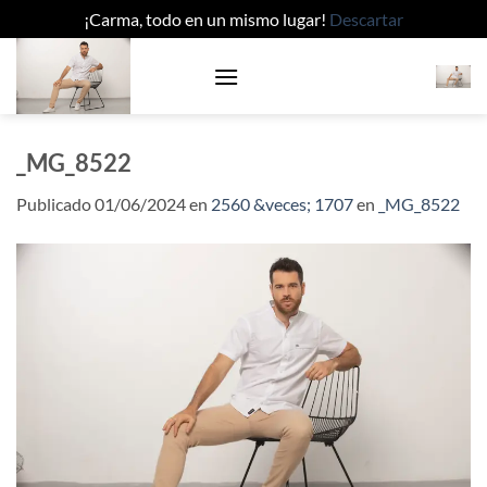
¡Carma, todo en un mismo lugar!
Descartar
Saltar
al
contenido
_MG_8522
Publicado
01/06/2024
en
2560 &veces; 1707
en
_MG_8522