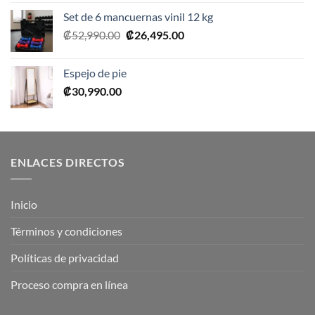
Set de 6 mancuernas vinil 12 kg
El
El
₡
52,990.00
₡
26,495.00
precio
precio
original
actual
Espejo de pie
era:
es:
₡
30,990.00
₡52,990.00.
₡26,495.00.
ENLACES DIRECTOS
Inicio
Términos y condiciones
Políticas de privacidad
Proceso compra en línea