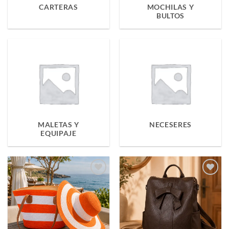
CARTERAS
MOCHILAS Y
BULTOS
MALETAS Y
NECESERES
EQUIPAJE
Añadir
Añadir
a la
a la
lista de
lista de
deseos
deseos