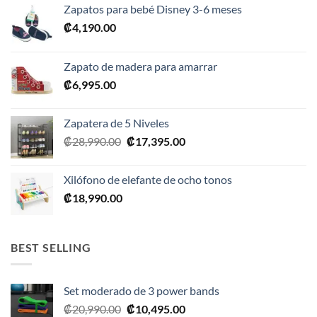
Zapatos para bebé Disney 3-6 meses
₡
4,190.00
Zapato de madera para amarrar
₡
6,995.00
Zapatera de 5 Niveles
El
El
₡
28,990.00
₡
17,395.00
precio
precio
original
actual
Xilófono de elefante de ocho tonos
era:
es:
₡
18,990.00
₡28,990.00.
₡17,395.00.
BEST SELLING
Set moderado de 3 power bands
El
El
₡
20,990.00
₡
10,495.00