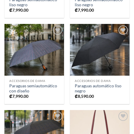
liso negro
liso negro
₡
7,990.00
₡
7,990.00
Añadir
Añadir
a la
a la
lista de
lista de
deseos
deseos
ACCESORIOS DE DAMA
ACCESORIOS DE DAMA
Paraguas semiautomático
Paraguas automático liso
con diseño
negro
₡
7,990.00
₡
8,590.00
Añadir
Añadir
a la
a la
lista de
lista de