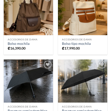
Añadir
Añadir
a la
a la
lista de
lista de
deseos
deseos
ACCESORIOS DE DAMA
ACCESORIOS DE DAMA
Bolso mochila
Bolso tipo mochila
₡
16,390.00
₡
17,990.00
Añadir
Añadir
a la
a la
lista de
lista de
deseos
deseos
ACCESORIOS DE DAMA
ACCESORIOS DE DAMA
Paraguas semiautomático
Paraguas semiautomático