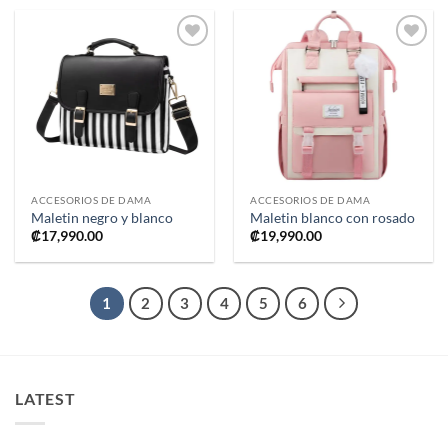
Añadir
Añadir
a la
a la
lista de
lista de
deseos
deseos
ACCESORIOS DE DAMA
ACCESORIOS DE DAMA
Maletin negro y blanco
Maletin blanco con rosado
₡
17,990.00
₡
19,990.00
1
2
3
4
5
6
LATEST