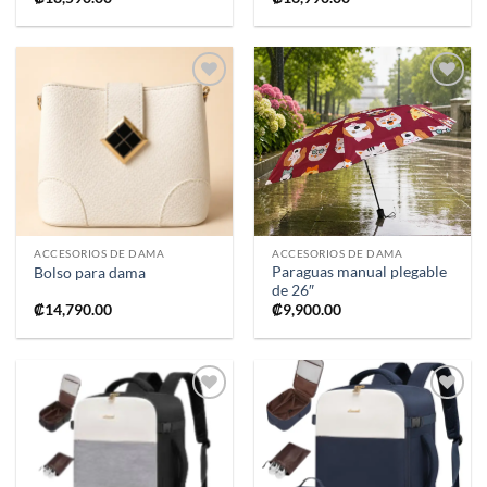
Añadir
Añadir
a la
a la
lista de
lista de
deseos
deseos
ACCESORIOS DE DAMA
ACCESORIOS DE DAMA
Paraguas manual plegable
Bolso para dama
de 26″
₡
14,790.00
₡
9,900.00
Añadir
Añadir
a la
a la
lista de
lista de
deseos
deseos