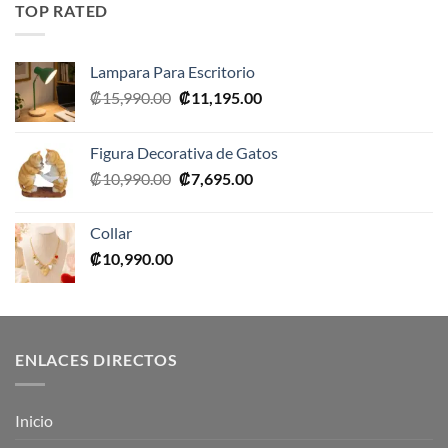
era:
es:
TOP RATED
₡10,990.00.
₡5,495.00.
Lampara Para Escritorio
El
El
₡
15,990.00
₡
11,195.00
precio
precio
original
actual
Figura Decorativa de Gatos
era:
es:
El
El
₡
10,990.00
₡
7,695.00
₡15,990.00.
₡11,195.00.
precio
precio
original
actual
Collar
era:
es:
₡
10,990.00
₡10,990.00.
₡7,695.00.
ENLACES DIRECTOS
Inicio