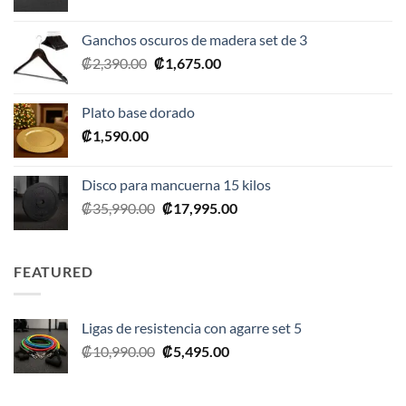
precio
precio
original
actual
Ganchos oscuros de madera set de 3
era:
es:
El
El
₡
2,390.00
₡
1,675.00
₡20,990.00.
₡10,495.00.
precio
precio
original
actual
Plato base dorado
era:
es:
₡
1,590.00
₡2,390.00.
₡1,675.00.
Disco para mancuerna 15 kilos
El
El
₡
35,990.00
₡
17,995.00
precio
precio
original
actual
era:
es:
FEATURED
₡35,990.00.
₡17,995.00.
Ligas de resistencia con agarre set 5
El
El
₡
10,990.00
₡
5,495.00
precio
precio
original
actual