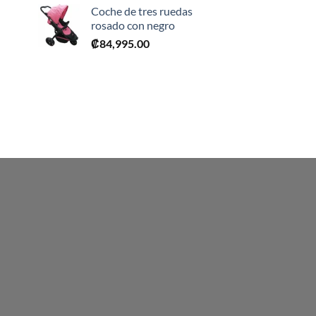
0.
Coche de tres ruedas
rosado con negro
₡
84,995.00