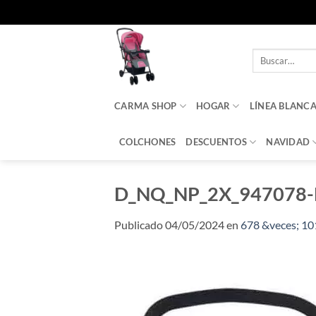
Saltar
al
Buscar
contenido
por:
CARMA SHOP
HOGAR
LÍNEA BLANC
COLCHONES
DESCUENTOS
NAVIDAD
D_NQ_NP_2X_947078-
Publicado
04/05/2024
en
678 &veces; 10