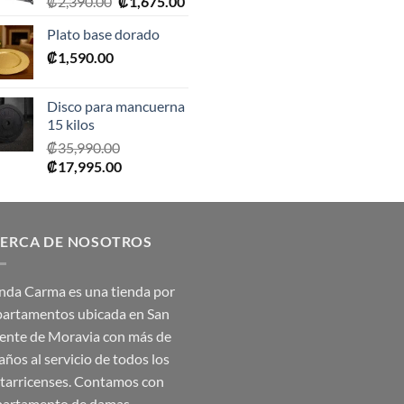
El
El
₡
2,390.00
₡
1,675.00
₡20,990.00.
₡10,495.00.
₡10,990.00.
₡5,495.0
precio
precio
Plato base dorado
original
actual
₡
1,590.00
era:
es:
₡2,390.00.
₡1,675.00.
Disco para mancuerna
15 kilos
₡
35,990.00
El
El
₡
17,995.00
precio
precio
original
actual
era:
es:
ERCA DE NOSOTROS
₡35,990.00.
₡17,995.00.
nda Carma es una tienda por
artamentos ubicada en San
ente de Moravia con más de
años al servicio de todos los
tarricenses. Contamos con
artamento de damas,