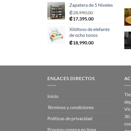
Zapatera de 5 Niveles
₡
28,990.00
El
El
₡
17,395.00
precio
precio
Xilófono de elefante
original
actual
de ocho tonos
era:
es:
₡
18,990.00
₡28,990.00.
₡17,395.00.
ENLACES DIRECTOS
AC
Tie
Inicio
dep
Términos y condiciones
Vic
30 
Políticas de privacidad
cos
Proceso compra en línea
dep