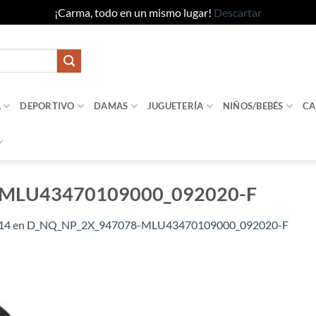
¡Carma, todo en un mismo lugar!
Descartar
A
DEPORTIVO
DAMAS
JUGUETERÍA
NIÑOS/BEBÉS
CA
MLU43470109000_092020-F
14
en
D_NQ_NP_2X_947078-MLU43470109000_092020-F