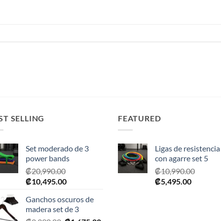
ST SELLING
FEATURED
Set moderado de 3
Ligas de resistencia
power bands
con agarre set 5
₡
20,990.00
₡
10,990.00
El
El
El
El
₡
10,495.00
₡
5,495.00
precio
precio
precio
precio
Ganchos oscuros de
original
actual
original
actual
madera set de 3
era:
es:
era:
es: