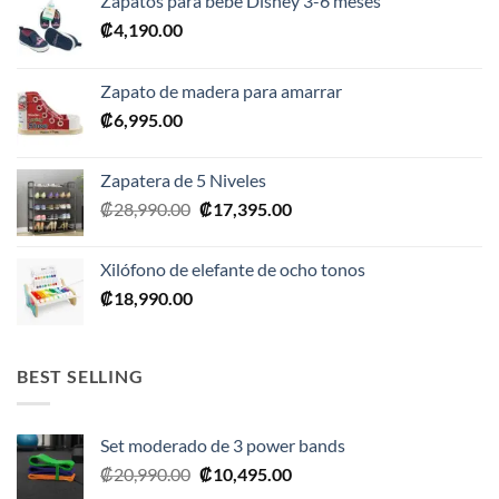
Zapatos para bebé Disney 3-6 meses
₡
4,190.00
Zapato de madera para amarrar
₡
6,995.00
Zapatera de 5 Niveles
El
El
₡
28,990.00
₡
17,395.00
precio
precio
original
actual
Xilófono de elefante de ocho tonos
era:
es:
₡
18,990.00
₡28,990.00.
₡17,395.00.
BEST SELLING
Set moderado de 3 power bands
El
El
₡
20,990.00
₡
10,495.00
precio
precio