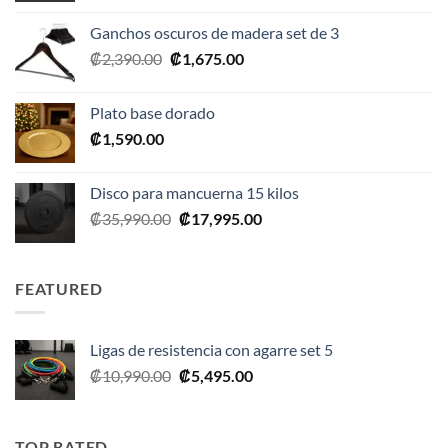
original
actual
Ganchos oscuros de madera set de 3
era:
es:
El
El
₡
2,390.00
₡
1,675.00
₡20,990.00.
₡10,495.00.
precio
precio
original
actual
Plato base dorado
era:
es:
₡
1,590.00
₡2,390.00.
₡1,675.00.
Disco para mancuerna 15 kilos
El
El
₡
35,990.00
₡
17,995.00
precio
precio
original
actual
era:
es:
FEATURED
₡35,990.00.
₡17,995.00.
Ligas de resistencia con agarre set 5
El
El
₡
10,990.00
₡
5,495.00
precio
precio
original
actual
era:
es:
TOP RATED