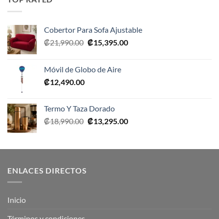
₡10,990.00.
₡5,495.00.
Cobertor Para Sofa Ajustable
El
El
₡
21,990.00
₡
15,395.00
precio
precio
original
actual
Móvil de Globo de Aire
era:
es:
₡
12,490.00
₡21,990.00.
₡15,395.00.
Termo Y Taza Dorado
El
El
₡
18,990.00
₡
13,295.00
precio
precio
original
actual
era:
es:
₡18,990.00.
₡13,295.00.
ENLACES DIRECTOS
Inicio
Términos y condiciones