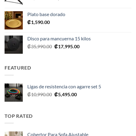
precio
precio
original
actual
Plato base dorado
era:
es:
₡
1,590.00
₡2,390.00.
₡1,675.00.
Disco para mancuerna 15 kilos
El
El
₡
35,990.00
₡
17,995.00
precio
precio
original
actual
era:
es:
FEATURED
₡35,990.00.
₡17,995.00.
Ligas de resistencia con agarre set 5
El
El
₡
10,990.00
₡
5,495.00
precio
precio
original
actual
era:
es:
TOP RATED
₡10,990.00.
₡5,495.00.
Cobertor Para Sofa Ajustable