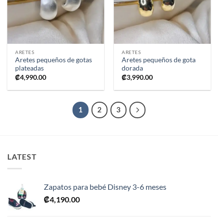
deseos
deseos
ARETES
ARETES
Aretes pequeños de gotas
Aretes pequeños de gota
plateadas
dorada
₡
4,990.00
₡
3,990.00
1
2
3
LATEST
Zapatos para bebé Disney 3-6 meses
₡
4,190.00