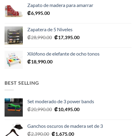
Zapato de madera para amarrar
₡
6,995.00
Zapatera de 5 Niveles
El
El
₡
28,990.00
₡
17,395.00
precio
precio
original
actual
Xilófono de elefante de ocho tonos
era:
es:
₡
18,990.00
₡28,990.00.
₡17,395.00.
BEST SELLING
Set moderado de 3 power bands
El
El
₡
20,990.00
₡
10,495.00
precio
precio
original
actual
Ganchos oscuros de madera set de 3
era:
es:
El
El
₡
2,390.00
₡
1,675.00
₡20,990.00.
₡10,495.00.