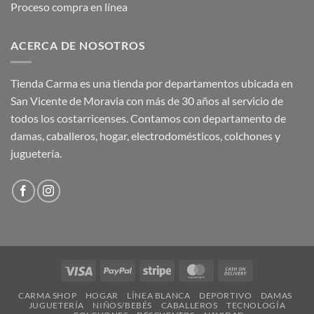
Proceso compra en línea
ACERCA DE NOSOTROS
Tienda Carma es una tienda por departamentos ubicada en
San Vicente de Moravia con más de 30 años al servicio de
todos los costarricenses. Contamos con departamento de
damas, caballeros, hogar, electrodomésticos, colchones y
juguetería.
Visa
PayPal
Stripe
MasterCard
Cash
On
CARMA SHOP
HOGAR
LÍNEA BLANCA
DEPORTIVO
DAMAS
Delivery
JUGUETERÍA
NIÑOS/BEBÉS
CABALLEROS
TECNOLOGÍA