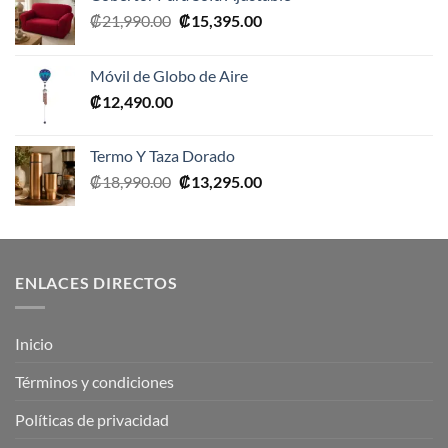
El
El
₡
21,990.00
₡
15,395.00
precio
precio
original
actual
Móvil de Globo de Aire
era:
es:
₡
12,490.00
₡21,990.00.
₡15,395.00.
Termo Y Taza Dorado
El
El
₡
18,990.00
₡
13,295.00
precio
precio
original
actual
era:
es:
₡18,990.00.
₡13,295.00.
ENLACES DIRECTOS
Inicio
Términos y condiciones
Políticas de privacidad