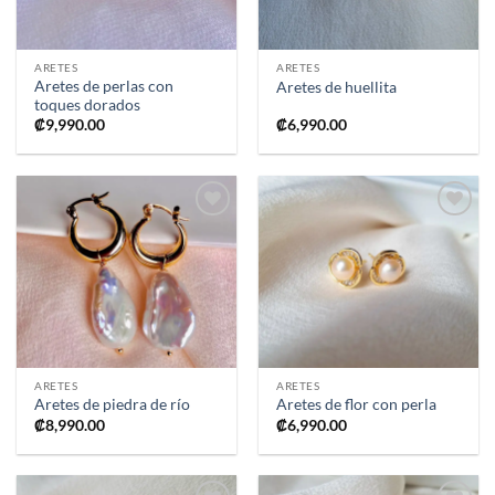
ARETES
ARETES
Aretes de perlas con
Aretes de huellita
toques dorados
₡
9,990.00
₡
6,990.00
Añadir
Añadir
a la
a la
lista de
lista de
deseos
deseos
ARETES
ARETES
Aretes de piedra de río
Aretes de flor con perla
₡
8,990.00
₡
6,990.00