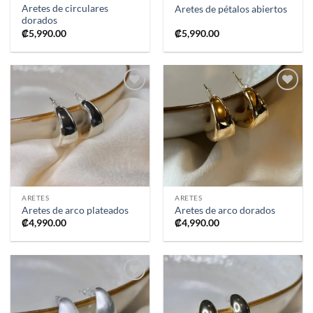
Aretes de circulares
Aretes de pétalos abiertos
dorados
₡
5,990.00
₡
5,990.00
Añadir
Añadir
a la
a la
lista de
lista de
deseos
deseos
ARETES
ARETES
Aretes de arco plateados
Aretes de arco dorados
₡
4,990.00
₡
4,990.00
Añadir
Añadir
a la
a la
lista de
lista de