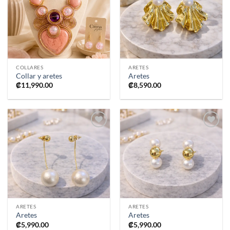
a la
a la
lista de
lista de
deseos
deseos
COLLARES
ARETES
Collar y aretes
Aretes
₡
11,990.00
₡
8,590.00
Añadir
Añadir
a la
a la
lista de
lista de
deseos
deseos
ARETES
ARETES
Aretes
Aretes
₡
5,990.00
₡
5,990.00