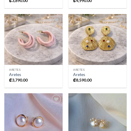
₡
3,890.00
₡
4,990.00
Añadir
Añadir
a la
a la
lista de
lista de
deseos
deseos
ARETES
ARETES
Aretes
Aretes
₡
3,790.00
₡
8,590.00
Añadir
Añadir
a la
a la
lista de
lista de
deseos
deseos