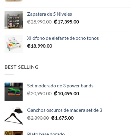
Zapatera de 5 Niveles
El
El
₡
28,990.00
₡
17,395.00
precio
precio
original
actual
Xilófono de elefante de ocho tonos
era:
es:
₡
18,990.00
₡28,990.00.
₡17,395.00.
BEST SELLING
Set moderado de 3 power bands
El
El
₡
20,990.00
₡
10,495.00
precio
precio
original
actual
Ganchos oscuros de madera set de 3
era:
es:
El
El
₡
2,390.00
₡
1,675.00
₡20,990.00.
₡10,495.00.
precio
precio
original
actual
Plato base dorado