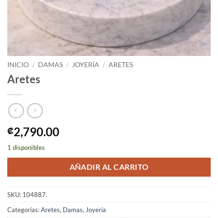
INICIO
/
DAMAS
/
JOYERÍA
/
ARETES
Aretes
2,790.00
₡
1 disponibles
AÑADIR AL CARRITO
SKU:
104887.
Categorías:
Aretes
,
Damas
,
Joyería