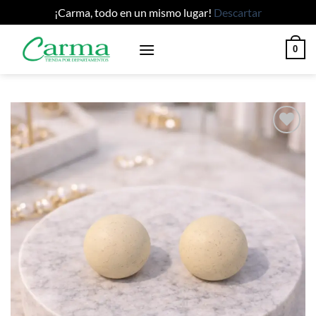
¡Carma, todo en un mismo lugar!
Descartar
Saltar
0
al
contenido
Añadir
a la
lista
de
deseos