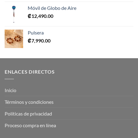
original
actual
Móvil de Globo de Aire
era:
es:
₡
12,490.00
₡20,175.00.
₡16,140.00.
Pulsera
₡
7,990.00
ENLACES DIRECTOS
Inicio
Términos y condiciones
Políticas de privacidad
Proceso compra en línea