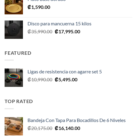
era:
es:
₡
1,590.00
₡2,390.00.
₡1,675.00.
Disco para mancuerna 15 kilos
El
El
₡
35,990.00
₡
17,995.00
precio
precio
original
actual
era:
es:
FEATURED
₡35,990.00.
₡17,995.00.
Ligas de resistencia con agarre set 5
El
El
₡
10,990.00
₡
5,495.00
precio
precio
original
actual
era:
es:
TOP RATED
₡10,990.00.
₡5,495.00.
Bandeja Con Tapa Para Bocadillos De 6 Niveles
El
El
₡
20,175.00
₡
16,140.00
precio
precio