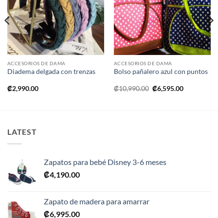
a la
a la
lista de
lista de
deseos
deseos
ACCESORIOS DE DAMA
ACCESORIOS DE DAMA
Diadema delgada con trenzas
Bolso pañalero azul con puntos
El
El
₡
2,990.00
₡
10,990.00
₡
6,595.00
precio
precio
original
actual
era:
es:
₡10,990.00.
₡6,595.00.
LATEST
Zapatos para bebé Disney 3-6 meses
₡
4,190.00
Zapato de madera para amarrar
₡
6,995.00