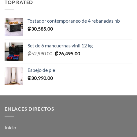
TOP RATED
₡10,990.00.
₡5,495.00.
Tostador contemporaneo de 4 rebanadas hb
₡
30,585.00
Set de 6 mancuernas vinil 12 kg
El
El
₡
52,990.00
₡
26,495.00
precio
precio
original
actual
Espejo de pie
era:
es:
₡
30,990.00
₡52,990.00.
₡26,495.00.
ENLACES DIRECTOS
Inicio