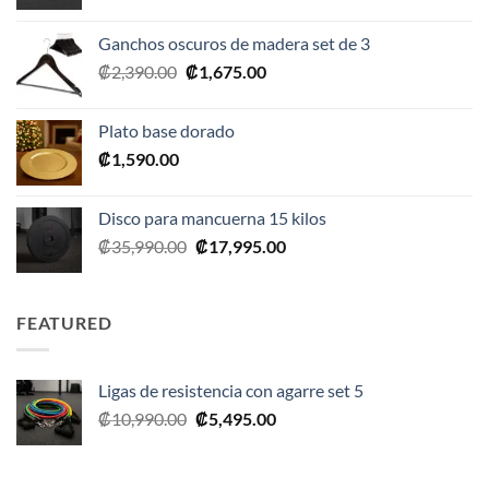
precio
precio
original
actual
Ganchos oscuros de madera set de 3
era:
es:
El
El
₡
2,390.00
₡
1,675.00
₡20,990.00.
₡10,495.00.
precio
precio
original
actual
Plato base dorado
era:
es:
₡
1,590.00
₡2,390.00.
₡1,675.00.
Disco para mancuerna 15 kilos
El
El
₡
35,990.00
₡
17,995.00
precio
precio
original
actual
era:
es:
FEATURED
₡35,990.00.
₡17,995.00.
Ligas de resistencia con agarre set 5
El
El
₡
10,990.00
₡
5,495.00
precio
precio
original
actual
era:
es: