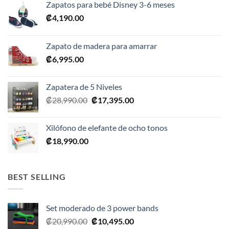
Zapatos para bebé Disney 3-6 meses
₡
4,190.00
Zapato de madera para amarrar
₡
6,995.00
Zapatera de 5 Niveles
El
El
₡
28,990.00
₡
17,395.00
precio
precio
original
actual
Xilófono de elefante de ocho tonos
era:
es:
₡
18,990.00
₡28,990.00.
₡17,395.00.
BEST SELLING
Set moderado de 3 power bands
El
El
₡
20,990.00
₡
10,495.00