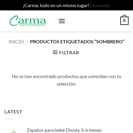
¡Carma, todo en un mismo lugar!
Descartar
Saltar
0
al
contenido
INICIO
/
PRODUCTOS ETIQUETADOS “SOMBRERO”
FILTRAR
No se han encontrado productos que coincidan con tu
selección.
LATEST
Zapatos para bebé Disney 3-6 meses