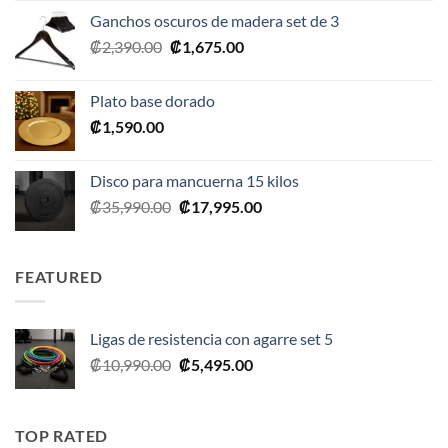
original
actual
Ganchos oscuros de madera set de 3
era:
es:
El
El
₡
2,390.00
₡
1,675.00
₡20,990.00.
₡10,495.00.
precio
precio
original
actual
Plato base dorado
era:
es:
₡
1,590.00
₡2,390.00.
₡1,675.00.
Disco para mancuerna 15 kilos
El
El
₡
35,990.00
₡
17,995.00
precio
precio
original
actual
era:
es:
FEATURED
₡35,990.00.
₡17,995.00.
Ligas de resistencia con agarre set 5
El
El
₡
10,990.00
₡
5,495.00
precio
precio
original
actual
era:
es:
TOP RATED
₡10,990.00.
₡5,495.00.