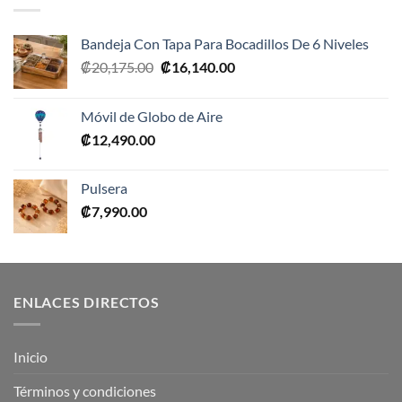
Bandeja Con Tapa Para Bocadillos De 6 Niveles
El
El
₡
20,175.00
₡
16,140.00
precio
precio
original
actual
Móvil de Globo de Aire
era:
es:
₡
12,490.00
₡20,175.00.
₡16,140.00.
Pulsera
₡
7,990.00
ENLACES DIRECTOS
Inicio
Términos y condiciones