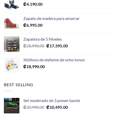
₡
4,190.00
Zapato de madera para amarrar
₡
6,995.00
Zapatera de 5 Niveles
El
El
₡
28,990.00
₡
17,395.00
precio
precio
original
actual
Xilófono de elefante de ocho tonos
era:
es:
₡
18,990.00
₡28,990.00.
₡17,395.00.
BEST SELLING
Set moderado de 3 power bands
El
El
₡
20,990.00
₡
10,495.00
precio
precio