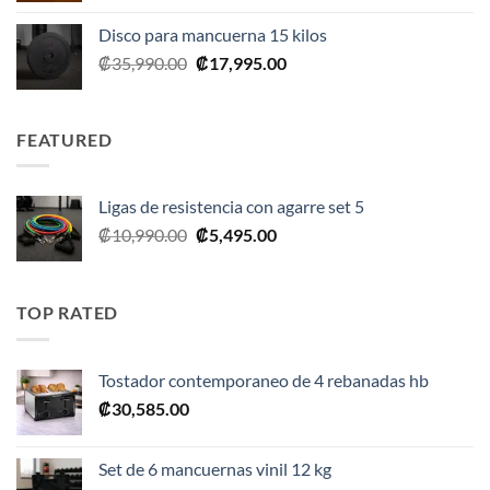
Disco para mancuerna 15 kilos
El
El
₡
35,990.00
₡
17,995.00
precio
precio
original
actual
era:
es:
FEATURED
₡35,990.00.
₡17,995.00.
Ligas de resistencia con agarre set 5
El
El
₡
10,990.00
₡
5,495.00
precio
precio
original
actual
era:
es:
TOP RATED
₡10,990.00.
₡5,495.00.
Tostador contemporaneo de 4 rebanadas hb
₡
30,585.00
Set de 6 mancuernas vinil 12 kg