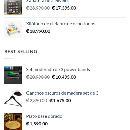
Zapatera de 5 Niveles
El
El
₡
28,990.00
₡
17,395.00
precio
precio
original
actual
Xilófono de elefante de ocho tonos
era:
es:
₡
18,990.00
₡28,990.00.
₡17,395.00.
BEST SELLING
Set moderado de 3 power bands
El
El
₡
20,990.00
₡
10,495.00
precio
precio
original
actual
Ganchos oscuros de madera set de 3
era:
es:
El
El
₡
2,390.00
₡
1,675.00
₡20,990.00.
₡10,495.00.
precio
precio
original
actual
Plato base dorado
era:
es:
₡
1,590.00
₡2,390.00.
₡1,675.00.