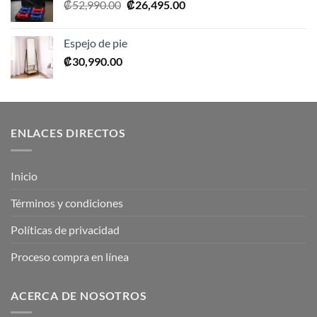
El
El
₡
52,990.00
₡
26,495.00
precio
precio
original
actual
Espejo de pie
era:
es:
₡
30,990.00
₡52,990.00.
₡26,495.00.
ENLACES DIRECTOS
Inicio
Términos y condiciones
Políticas de privacidad
Proceso compra en línea
ACERCA DE NOSOTROS