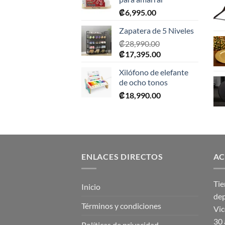
₡
6,995.00
Zapatera de 5 Niveles
₡
28,990.00
El
El
₡
17,395.00
precio
precio
Xilófono de elefante
original
actual
de ocho tonos
era:
es:
₡
18,990.00
₡28,990.00.
₡17,395.00.
ENLACES DIRECTOS
AC
Tie
Inicio
dep
Términos y condiciones
Vic
30 
Políticas de privacidad