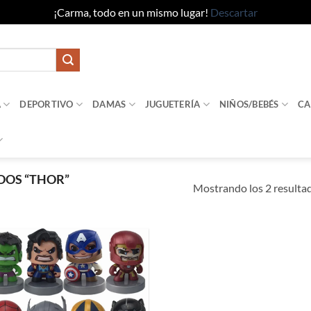
¡Carma, todo en un mismo lugar!
Descartar
A
DEPORTIVO
DAMAS
JUGUETERÍA
NIÑOS/BEBÉS
CA
DOS “THOR”
Mostrando los 2 resulta
Añadir
a la
lista de
deseos