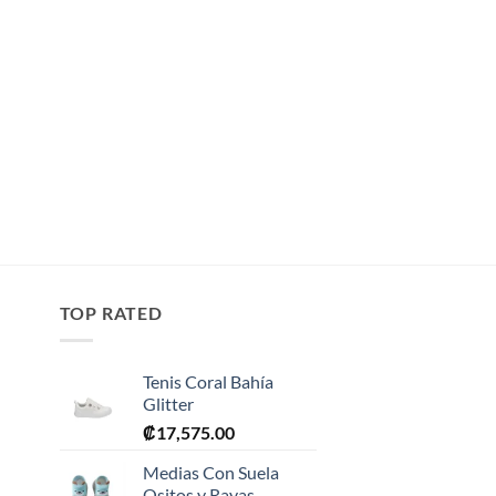
TOP RATED
Tenis Coral Bahía
Glitter
₡
17,575.00
Medias Con Suela
Ositos y Rayas