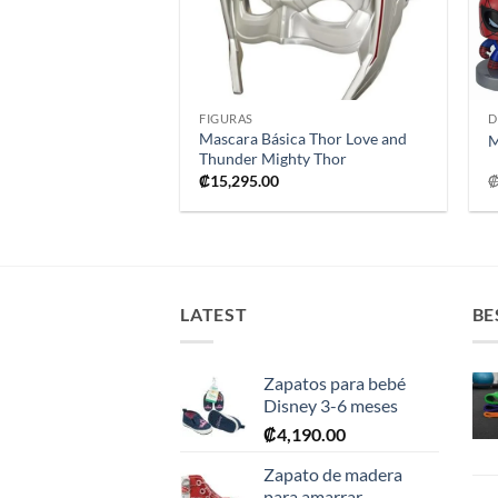
+
FIGURAS
D
Mascara Básica Thor Love and
M
Thunder Mighty Thor
₡
15,295.00
LATEST
BE
Zapatos para bebé
Disney 3-6 meses
₡
4,190.00
Zapato de madera
para amarrar