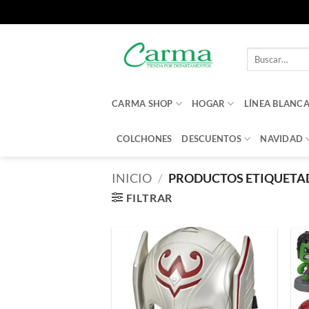
Saltar
al
Buscar
contenido
por:
CARMA SHOP
HOGAR
LÍNEA BLANC
COLCHONES
DESCUENTOS
NAVIDAD
INICIO
/
PRODUCTOS ETIQUETA
FILTRAR
Añadir
a la
lista de
deseos