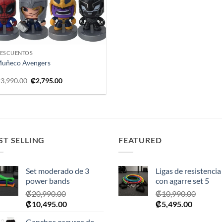
+
ESCUENTOS
uñeco Avengers
El
El
₡
3,990.00
₡
2,795.00
precio
precio
original
actual
era:
es:
₡3,990.00.
₡2,795.00.
ST SELLING
FEATURED
Set moderado de 3
Ligas de resistencia
power bands
con agarre set 5
₡
20,990.00
₡
10,990.00
El
El
El
El
₡
10,495.00
₡
5,495.00
precio
precio
precio
precio
Ganchos oscuros de