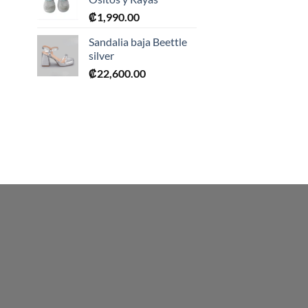
₡
1,990.00
0.
Sandalia baja Beettle
silver
₡
22,600.00