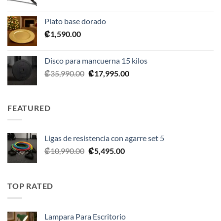
precio
precio
original
actual
Plato base dorado
era:
es:
₡
1,590.00
₡2,390.00.
₡1,675.00.
Disco para mancuerna 15 kilos
El
El
₡
35,990.00
₡
17,995.00
precio
precio
original
actual
era:
es:
FEATURED
₡35,990.00.
₡17,995.00.
Ligas de resistencia con agarre set 5
El
El
₡
10,990.00
₡
5,495.00
precio
precio
original
actual
era:
es:
TOP RATED
₡10,990.00.
₡5,495.00.
Lampara Para Escritorio