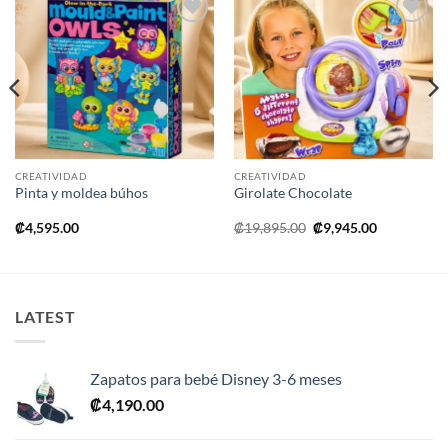
Añadir
Añadir
a la
a la
lista de
lista de
deseos
deseos
CREATIVIDAD
CREATIVIDAD
Pinta y moldea búhos
Girolate Chocolate
El
El
₡
4,595.00
₡
19,895.00
₡
9,945.00
precio
precio
original
actual
era:
es:
₡19,895.00.
₡9,945.00.
LATEST
Zapatos para bebé Disney 3-6 meses
₡
4,190.00