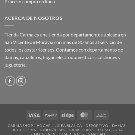
Proceso compra en línea
ACERCA DE NOSOTROS
Tienda Carma es una tienda por departamentos ubicada en
San Vicente de Moravia con más de 30 años al servicio de
todos los costarricenses. Contamos con departamento de
damas, caballeros, hogar, electrodomésticos, colchones y
juguetería.
Visa
PayPal
Stripe
MasterCard
Cash
On
CARMA SHOP
HOGAR
LÍNEA BLANCA
DEPORTIVO
DAMAS
Delivery
JUGUETERÍA
NIÑOS/BEBÉS
CABALLEROS
TECNOLOGÍA
COLCHONES
DESCUENTOS
NAVIDAD