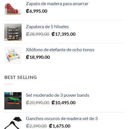
Zapato de madera para amarrar
₡
6,995.00
Zapatera de 5 Niveles
El
El
₡
28,990.00
₡
17,395.00
precio
precio
original
actual
Xilófono de elefante de ocho tonos
era:
es:
₡
18,990.00
₡28,990.00.
₡17,395.00.
BEST SELLING
Set moderado de 3 power bands
El
El
₡
20,990.00
₡
10,495.00
precio
precio
original
actual
Ganchos oscuros de madera set de 3
era:
es:
El
El
₡
2,390.00
₡
1,675.00
₡20,990.00.
₡10,495.00.