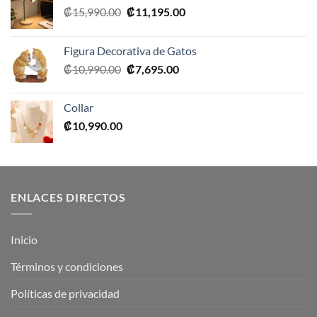
El
El
₡
15,990.00
₡
11,195.00
precio
precio
original
actual
Figura Decorativa de Gatos
era:
es:
El
El
₡
10,990.00
₡
7,695.00
₡15,990.00.
₡11,195.00.
precio
precio
original
actual
Collar
era:
es:
₡
10,990.00
₡10,990.00.
₡7,695.00.
ENLACES DIRECTOS
Inicio
Términos y condiciones
Políticas de privacidad