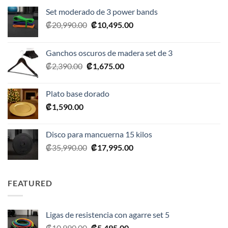
Set moderado de 3 power bands
El
El
₡
20,990.00
₡
10,495.00
precio
precio
original
actual
Ganchos oscuros de madera set de 3
era:
es:
El
El
₡
2,390.00
₡
1,675.00
₡20,990.00.
₡10,495.00.
precio
precio
original
actual
Plato base dorado
era:
es:
₡
1,590.00
₡2,390.00.
₡1,675.00.
Disco para mancuerna 15 kilos
El
El
₡
35,990.00
₡
17,995.00
precio
precio
original
actual
era:
es:
FEATURED
₡35,990.00.
₡17,995.00.
Ligas de resistencia con agarre set 5
El
El
₡
10,990.00
₡
5,495.00