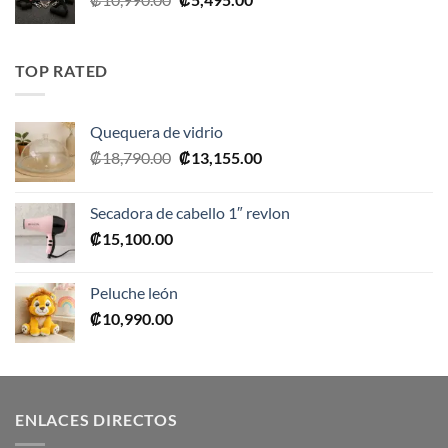
precio
precio
original
actual
era:
es:
TOP RATED
₡10,990.00.
₡5,495.00.
Quequera de vidrio
El
El
₡
18,790.00
₡
13,155.00
precio
precio
original
actual
Secadora de cabello 1″ revlon
era:
es:
₡
15,100.00
₡18,790.00.
₡13,155.00.
Peluche león
₡
10,990.00
ENLACES DIRECTOS