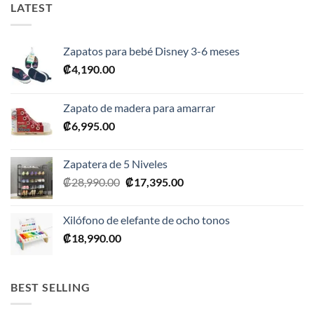
LATEST
Zapatos para bebé Disney 3-6 meses
₡
4,190.00
Zapato de madera para amarrar
₡
6,995.00
Zapatera de 5 Niveles
El
El
₡
28,990.00
₡
17,395.00
precio
precio
original
actual
Xilófono de elefante de ocho tonos
era:
es:
₡
18,990.00
₡28,990.00.
₡17,395.00.
BEST SELLING