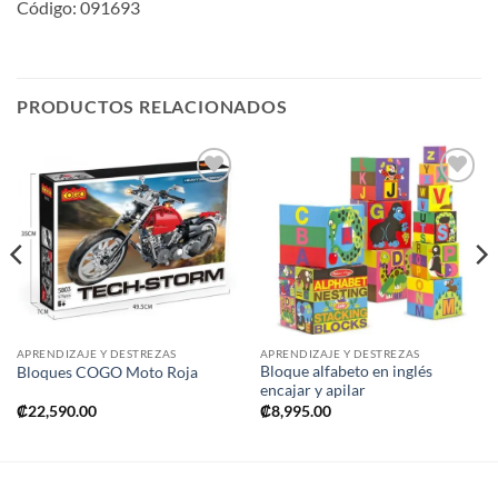
Código: 091693
PRODUCTOS RELACIONADOS
Añadir
Añadir
a la
a la
lista de
lista de
deseos
deseos
APRENDIZAJE Y DESTREZAS
APRENDIZAJE Y DESTREZAS
Bloque alfabeto en inglés
Bloques COGO Moto Roja
encajar y apilar
₡
22,590.00
₡
8,995.00