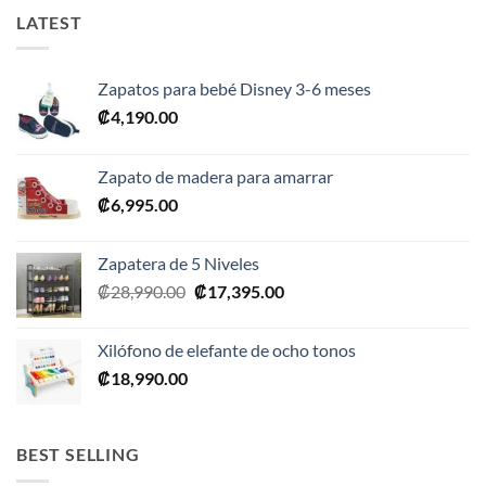
LATEST
Zapatos para bebé Disney 3-6 meses
₡
4,190.00
Zapato de madera para amarrar
₡
6,995.00
Zapatera de 5 Niveles
El
El
₡
28,990.00
₡
17,395.00
precio
precio
original
actual
Xilófono de elefante de ocho tonos
era:
es:
₡
18,990.00
₡28,990.00.
₡17,395.00.
BEST SELLING