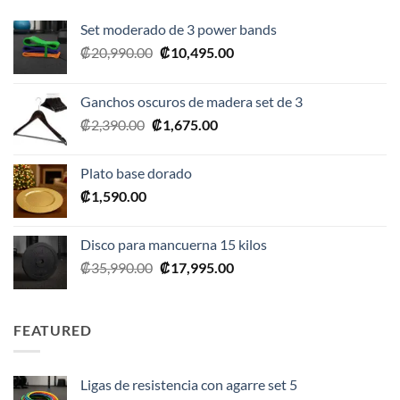
Set moderado de 3 power bands
El
El
₡
20,990.00
₡
10,495.00
precio
precio
original
actual
Ganchos oscuros de madera set de 3
era:
es:
El
El
₡
2,390.00
₡
1,675.00
₡20,990.00.
₡10,495.00.
precio
precio
original
actual
Plato base dorado
era:
es:
₡
1,590.00
₡2,390.00.
₡1,675.00.
Disco para mancuerna 15 kilos
El
El
₡
35,990.00
₡
17,995.00
precio
precio
original
actual
era:
es:
FEATURED
₡35,990.00.
₡17,995.00.
Ligas de resistencia con agarre set 5