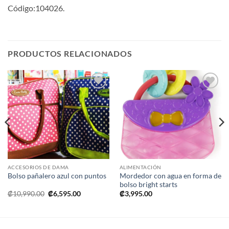
Código:104026.
PRODUCTOS RELACIONADOS
Añadir
Añadir
a la
a la
lista de
lista de
deseos
deseos
ACCESORIOS DE DAMA
ALIMENTACIÓN
Mordedor con agua en forma de
Bolso pañalero azul con puntos
bolso bright starts
El
El
₡
10,990.00
₡
6,595.00
₡
3,995.00
precio
precio
original
actual
era:
es:
.
₡10,990.00.
₡6,595.00.