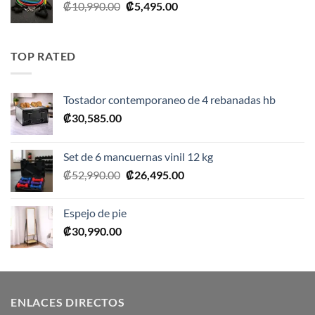
El
El
₡
10,990.00
₡
5,495.00
precio
precio
original
actual
era:
es:
TOP RATED
₡10,990.00.
₡5,495.00.
Tostador contemporaneo de 4 rebanadas hb
₡
30,585.00
Set de 6 mancuernas vinil 12 kg
El
El
₡
52,990.00
₡
26,495.00
precio
precio
original
actual
Espejo de pie
era:
es:
₡
30,990.00
₡52,990.00.
₡26,495.00.
ENLACES DIRECTOS