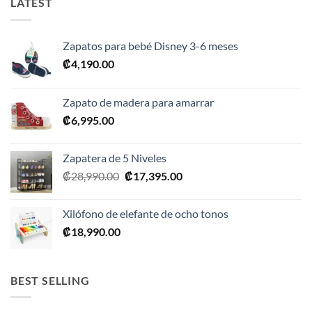
LATEST
Zapatos para bebé Disney 3-6 meses
₡
4,190.00
Zapato de madera para amarrar
₡
6,995.00
Zapatera de 5 Niveles
El
El
₡
28,990.00
₡
17,395.00
precio
precio
original
actual
Xilófono de elefante de ocho tonos
era:
es:
₡
18,990.00
₡28,990.00.
₡17,395.00.
BEST SELLING