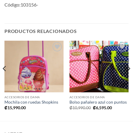
Código:103156-
PRODUCTOS RELACIONADOS
Añadir
Añadir
a la
a la
lista de
lista de
deseos
deseos
ACCESORIOS DE DAMA
ACCESORIOS DE DAMA
Mochila con ruedas Shopkins
Bolso pañalero azul con puntos
El
El
₡
15,990.00
₡
10,990.00
₡
6,595.00
precio
precio
original
actual
era:
es:
₡10,990.00.
₡6,595.00.