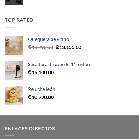
precio
precio
original
actual
era:
es:
TOP RATED
₡10,990.00.
₡5,495.00.
Quequera de vidrio
El
El
₡
18,790.00
₡
13,155.00
precio
precio
original
actual
Secadora de cabello 1″ revlon
era:
es:
₡
15,100.00
₡18,790.00.
₡13,155.00.
Peluche león
₡
10,990.00
ENLACES DIRECTOS