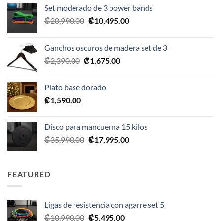
Set moderado de 3 power bands
El
El
₡
20,990.00
₡
10,495.00
precio
precio
original
actual
Ganchos oscuros de madera set de 3
era:
es:
El
El
₡
2,390.00
₡
1,675.00
₡20,990.00.
₡10,495.00.
precio
precio
original
actual
Plato base dorado
era:
es:
₡
1,590.00
₡2,390.00.
₡1,675.00.
Disco para mancuerna 15 kilos
El
El
₡
35,990.00
₡
17,995.00
precio
precio
original
actual
era:
es:
FEATURED
₡35,990.00.
₡17,995.00.
Ligas de resistencia con agarre set 5
El
El
₡
10,990.00
₡
5,495.00