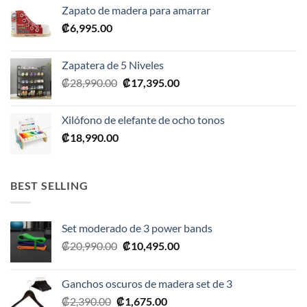
Zapato de madera para amarrar
₡
6,995.00
Zapatera de 5 Niveles
El
El
₡
28,990.00
₡
17,395.00
precio
precio
original
actual
Xilófono de elefante de ocho tonos
era:
es:
₡
18,990.00
₡28,990.00.
₡17,395.00.
BEST SELLING
Set moderado de 3 power bands
El
El
₡
20,990.00
₡
10,495.00
precio
precio
original
actual
Ganchos oscuros de madera set de 3
era:
es:
El
El
₡
2,390.00
₡
1,675.00
₡20,990.00.
₡10,495.00.