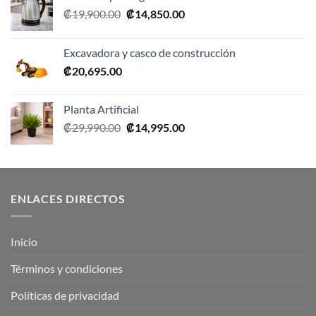
El
El
₡
19,900.00
₡
14,850.00
precio
precio
original
actual
Excavadora y casco de construcción
era:
es:
₡
20,695.00
₡19,900.00.
₡14,850.00.
Planta Artificial
El
El
₡
29,990.00
₡
14,995.00
precio
precio
original
actual
era:
es:
₡29,990.00.
₡14,995.00.
ENLACES DIRECTOS
Inicio
Términos y condiciones
Políticas de privacidad