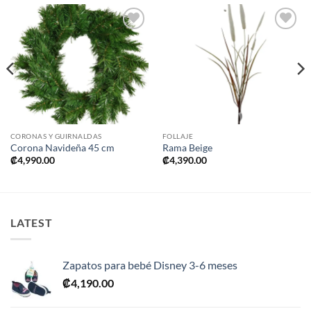
Añadir
Añadir
a la
a la
lista de
lista de
deseos
deseos
CORONAS Y GUIRNALDAS
FOLLAJE
Corona Navideña 45 cm
Rama Beige
₡
4,990.00
₡
4,390.00
LATEST
Zapatos para bebé Disney 3-6 meses
₡
4,190.00