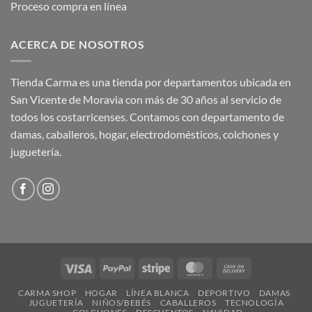
Proceso compra en línea
ACERCA DE NOSOTROS
Tienda Carma es una tienda por departamentos ubicada en
San Vicente de Moravia con más de 30 años al servicio de
todos los costarricenses. Contamos con departamento de
damas, caballeros, hogar, electrodomésticos, colchones y
juguetería.
Visa
PayPal
Stripe
MasterCard
Cash
On
CARMA SHOP
HOGAR
LÍNEA BLANCA
DEPORTIVO
DAMAS
Delivery
JUGUETERÍA
NIÑOS/BEBÉS
CABALLEROS
TECNOLOGÍA