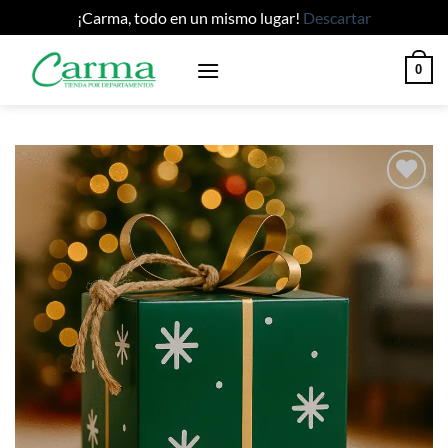
¡Carma, todo en un mismo lugar!
Descartar
Saltar
0
al
contenido
Añadir
a la
lista
de
deseos