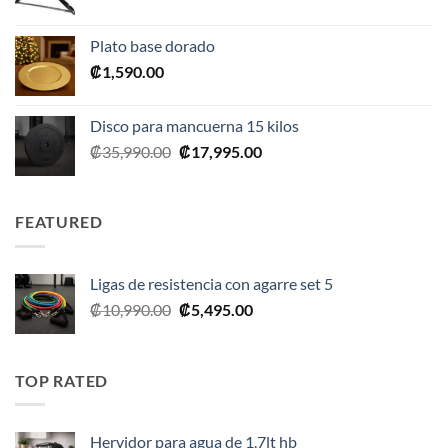
precio
precio
original
actual
Plato base dorado
era:
es:
₡
1,590.00
₡2,390.00.
₡1,675.00.
Disco para mancuerna 15 kilos
El
El
₡
35,990.00
₡
17,995.00
precio
precio
original
actual
era:
es:
FEATURED
₡35,990.00.
₡17,995.00.
Ligas de resistencia con agarre set 5
El
El
₡
10,990.00
₡
5,495.00
precio
precio
original
actual
era:
es:
TOP RATED
₡10,990.00.
₡5,495.00.
Hervidor para agua de 1.7lt hb