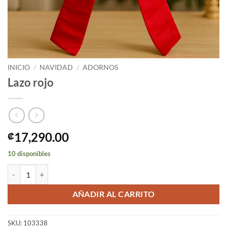
INICIO
/
NAVIDAD
/
ADORNOS
Lazo rojo
17,290.00
₡
10 disponibles
Lazo rojo cantidad
AÑADIR AL CARRITO
SKU:
103338