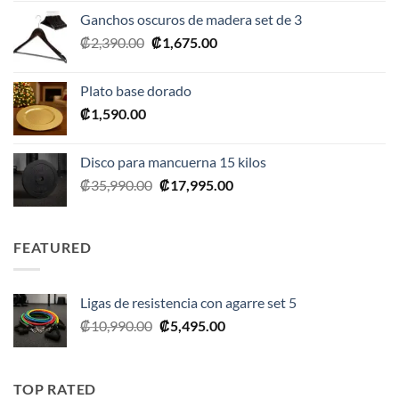
original
actual
Ganchos oscuros de madera set de 3
era:
es:
El
El
₡
2,390.00
₡
1,675.00
₡20,990.00.
₡10,495.00.
precio
precio
original
actual
Plato base dorado
era:
es:
₡
1,590.00
₡2,390.00.
₡1,675.00.
Disco para mancuerna 15 kilos
El
El
₡
35,990.00
₡
17,995.00
precio
precio
original
actual
era:
es:
FEATURED
₡35,990.00.
₡17,995.00.
Ligas de resistencia con agarre set 5
El
El
₡
10,990.00
₡
5,495.00
precio
precio
original
actual
era:
es:
TOP RATED