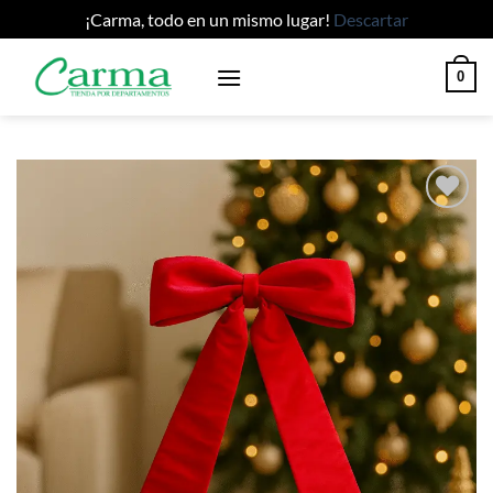
¡Carma, todo en un mismo lugar!
Descartar
Saltar
0
al
contenido
Añadir
a la
lista
de
deseos