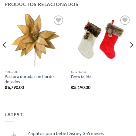
PRODUCTOS RELACIONADOS
Añadir
Añadir
a la
a la
lista de
lista de
deseos
deseos
FOLLAJE
NAVIDAD
Pastora dorada con bordes
Bota tejida
dorados
₡
6,790.00
₡
5,190.00
LATEST
Zapatos para bebé Disney 3-6 meses