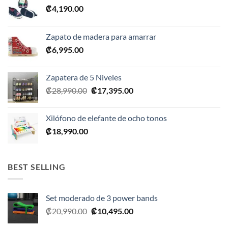
₡
4,190.00
Zapato de madera para amarrar
₡
6,995.00
Zapatera de 5 Niveles
El
El
₡
28,990.00
₡
17,395.00
precio
precio
original
actual
Xilófono de elefante de ocho tonos
era:
es:
₡
18,990.00
₡28,990.00.
₡17,395.00.
BEST SELLING
Set moderado de 3 power bands
El
El
₡
20,990.00
₡
10,495.00
precio
precio