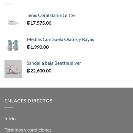
₡10,990.00.
₡5,495.00.
Tenis Coral Bahía Glitter
₡
17,575.00
Medias Con Suela Ositos y Rayas
₡
1,990.00
Sandalia baja Beettle silver
₡
22,600.00
ENLACES DIRECTOS
Inicio
Términos y condiciones