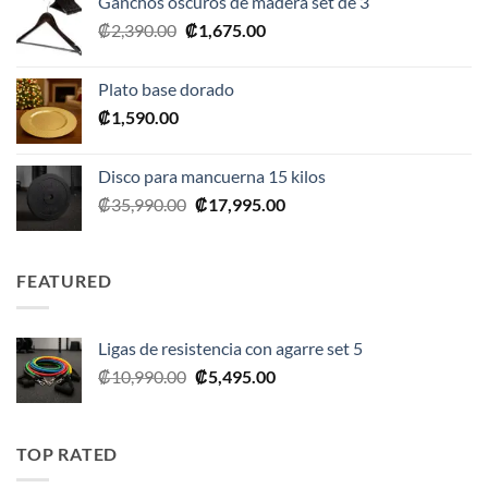
Ganchos oscuros de madera set de 3
era:
es:
El
El
₡
2,390.00
₡
1,675.00
₡20,990.00.
₡10,495.00.
precio
precio
original
actual
Plato base dorado
era:
es:
₡
1,590.00
₡2,390.00.
₡1,675.00.
Disco para mancuerna 15 kilos
El
El
₡
35,990.00
₡
17,995.00
precio
precio
original
actual
era:
es:
FEATURED
₡35,990.00.
₡17,995.00.
Ligas de resistencia con agarre set 5
El
El
₡
10,990.00
₡
5,495.00
precio
precio
original
actual
era:
es:
TOP RATED
₡10,990.00.
₡5,495.00.