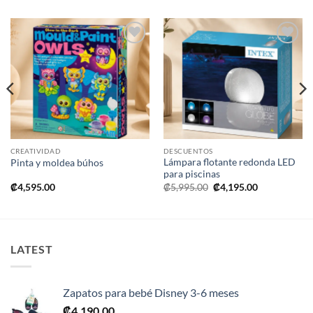
Añadir
Añadir
a la
a la
lista de
lista de
deseos
deseos
CREATIVIDAD
DESCUENTOS
Lámpara flotante redonda LED
Pinta y moldea búhos
para piscinas
El
El
₡
4,595.00
₡
5,995.00
₡
4,195.00
precio
precio
original
actual
era:
es:
.
₡5,995.00.
₡4,195.00.
LATEST
Zapatos para bebé Disney 3-6 meses
₡
4,190.00