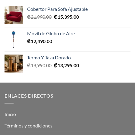
Cobertor Para Sofa Ajustable
El
El
₡
21,990.00
₡
15,395.00
precio
precio
original
actual
Móvil de Globo de Aire
era:
es:
₡
12,490.00
₡21,990.00.
₡15,395.00.
Termo Y Taza Dorado
El
El
₡
18,990.00
₡
13,295.00
precio
precio
original
actual
era:
es:
₡18,990.00.
₡13,295.00.
ENLACES DIRECTOS
Inicio
Términos y condiciones