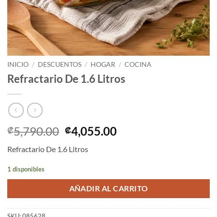
INICIO
/
DESCUENTOS
/
HOGAR
/
COCINA
Refractario De 1.6 Litros
El
El
5,790.00
4,055.00
₡
₡
precio
precio
Refractario De 1.6 Litros
original
actual
era:
es:
1 disponibles
₡5,790.00.
₡4,055.00.
AÑADIR AL CARRITO
SKU:
085628