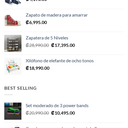
Zapato de madera para amarrar
₡
6,995.00
Zapatera de 5 Niveles
El
El
₡
28,990.00
₡
17,395.00
precio
precio
original
actual
Xilófono de elefante de ocho tonos
era:
es:
₡
18,990.00
₡28,990.00.
₡17,395.00.
BEST SELLING
Set moderado de 3 power bands
El
El
₡
20,990.00
₡
10,495.00
precio
precio
original
actual