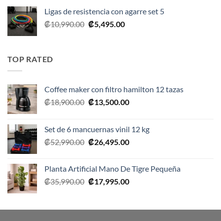
Ligas de resistencia con agarre set 5
El
El
₡
10,990.00
₡
5,495.00
precio
precio
original
actual
era:
es:
TOP RATED
₡10,990.00.
₡5,495.00.
Coffee maker con filtro hamilton 12 tazas
El
El
₡
18,900.00
₡
13,500.00
precio
precio
original
actual
Set de 6 mancuernas vinil 12 kg
era:
es:
El
El
₡
52,990.00
₡
26,495.00
₡18,900.00.
₡13,500.00.
precio
precio
original
actual
Planta Artificial Mano De Tigre Pequeña
era:
es:
El
El
₡
35,990.00
₡
17,995.00
₡52,990.00.
₡26,495.00.
precio
precio
original
actual
era:
es: