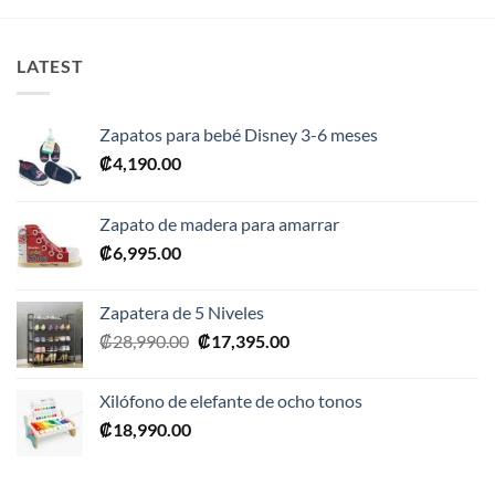
LATEST
Zapatos para bebé Disney 3-6 meses
₡
4,190.00
Zapato de madera para amarrar
₡
6,995.00
Zapatera de 5 Niveles
El
El
₡
28,990.00
₡
17,395.00
precio
precio
original
actual
Xilófono de elefante de ocho tonos
era:
es:
₡
18,990.00
₡28,990.00.
₡17,395.00.