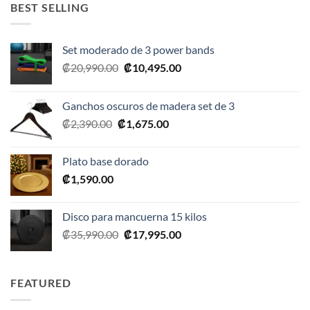
BEST SELLING
Set moderado de 3 power bands
El
El
₡
20,990.00
₡
10,495.00
precio
precio
original
actual
Ganchos oscuros de madera set de 3
era:
es:
El
El
₡
2,390.00
₡
1,675.00
₡20,990.00.
₡10,495.00.
precio
precio
original
actual
Plato base dorado
era:
es:
₡
1,590.00
₡2,390.00.
₡1,675.00.
Disco para mancuerna 15 kilos
El
El
₡
35,990.00
₡
17,995.00
precio
precio
original
actual
era:
es:
FEATURED
₡35,990.00.
₡17,995.00.