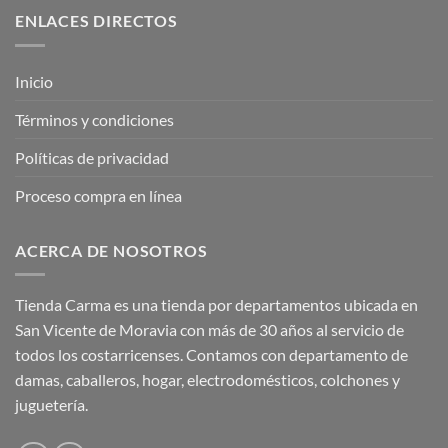
₡35,990.00.
₡17,995.00.
ENLACES DIRECTOS
Inicio
Términos y condiciones
Políticas de privacidad
Proceso compra en línea
ACERCA DE NOSOTROS
Tienda Carma es una tienda por departamentos ubicada en
San Vicente de Moravia con más de 30 años al servicio de
todos los costarricenses. Contamos con departamento de
damas, caballeros, hogar, electrodomésticos, colchones y
juguetería.