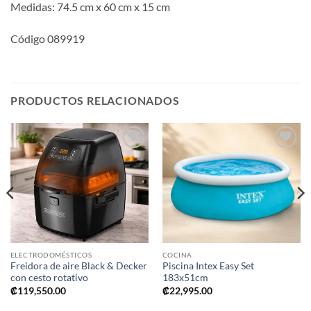
Medidas: 74.5 cm x 60 cm x 15 cm
Código 089919
PRODUCTOS RELACIONADOS
Añadir
Añadir
a la
a la
lista de
lista de
deseos
deseos
ELECTRODOMÉSTICOS
COCINA
Freidora de aire Black & Decker
Piscina Intex Easy Set
con cesto rotativo
183x51cm
₡
119,550.00
₡
22,995.00