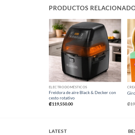
PRODUCTOS RELACIONAD
Añadir
Añadir
a la
a la
lista de
lista de
deseos
deseos
+
ELECTRODOMÉSTICOS
CRE
‘Lotería bilingüe
Freidora de aire Black & Decker con
Gir
cesto rotativo
₡
119,550.00
₡
19
LATEST
BE