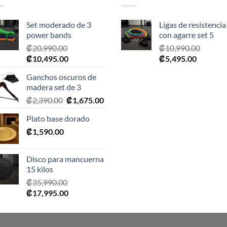
Set moderado de 3
Ligas de resistencia
power bands
con agarre set 5
₡
20,990.00
₡
10,990.00
El
El
El
El
₡
10,495.00
₡
5,495.00
precio
precio
precio
precio
Ganchos oscuros de
original
actual
original
actual
madera set de 3
era:
es:
era:
es:
El
El
₡
2,390.00
₡
1,675.00
₡20,990.00.
₡10,495.00.
₡10,990.00.
₡5,495.0
precio
precio
Plato base dorado
original
actual
₡
1,590.00
era:
es:
₡2,390.00.
₡1,675.00.
Disco para mancuerna
15 kilos
₡
35,990.00
El
El
₡
17,995.00
precio
precio
original
actual
era:
es: