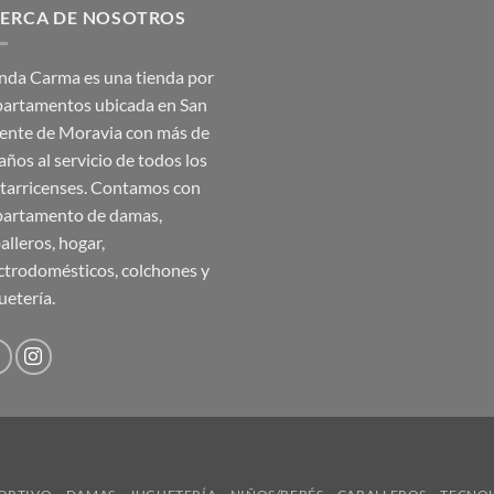
ERCA DE NOSOTROS
₡35,990.00.
₡17,995.00.
nda Carma es una tienda por
artamentos ubicada en San
ente de Moravia con más de
años al servicio de todos los
tarricenses. Contamos con
artamento de damas,
alleros, hogar,
ctrodomésticos, colchones y
uetería.