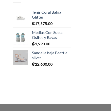
Tenis Coral Bahía
Glitter
₡
17,575.00
Medias Con Suela
Ositos y Rayas
₡
1,990.00
0.
Sandalia baja Beettle
silver
₡
22,600.00