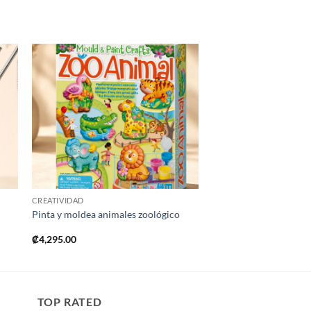
ir
Añadir
a
a la
 de
lista de
os
deseos
+
CREATIVIDAD
Pinta y moldea animales zoológico
₡
4,295.00
TOP RATED