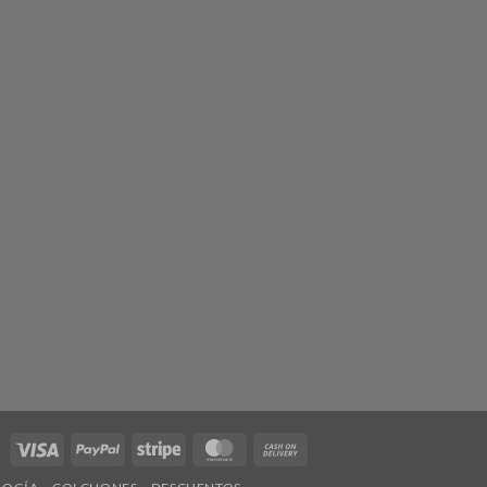
Visa
PayPal
Stripe
MasterCard
Cash
On