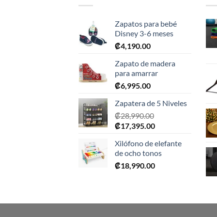
Zapatos para bebé
Disney 3-6 meses
₡
4,190.00
Zapato de madera
para amarrar
₡
6,995.00
Zapatera de 5 Niveles
₡
28,990.00
El
El
₡
17,395.00
precio
precio
Xilófono de elefante
original
actual
de ocho tonos
era:
es:
₡
18,990.00
₡28,990.00.
₡17,395.00.