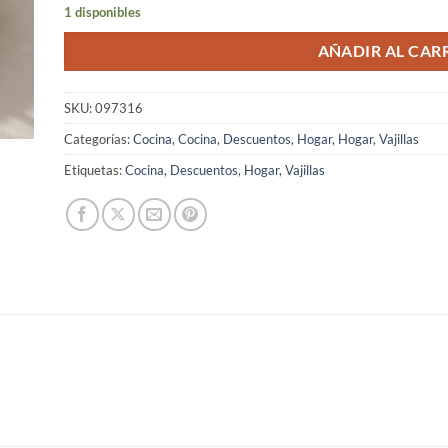
era:
es:
1 disponibles
₡2,990.00.
₡1,495.00.
AÑADIR AL CAR
SKU:
097316
Categorías:
Cocina
,
Cocina
,
Descuentos
,
Hogar
,
Hogar
,
Vajillas
Etiquetas:
Cocina
,
Descuentos
,
Hogar
,
Vajillas