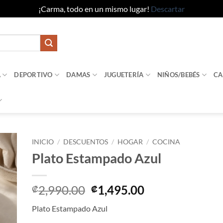
¡Carma, todo en un mismo lugar!
Descartar
A
DEPORTIVO
DAMAS
JUGUETERÍA
NIÑOS/BEBÉS
CA
INICIO
/
DESCUENTOS
/
HOGAR
/
COCINA
Plato Estampado Azul
dir
la
sta
El
El
2,990.00
1,495.00
₡
₡
e
precio
precio
eos
Plato Estampado Azul
original
actual