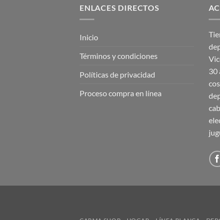
ENLACES DIRECTOS
AC
Tie
Inicio
dep
Términos y condiciones
Vic
30 
Políticas de privacidad
cos
Proceso compra en línea
dep
cab
ele
jug