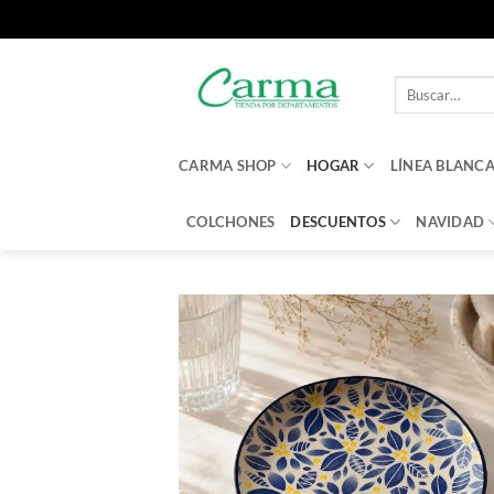
Saltar
al
Buscar
contenido
por:
CARMA SHOP
HOGAR
LÍNEA BLANC
COLCHONES
DESCUENTOS
NAVIDAD
Aña
a 
li
d
des