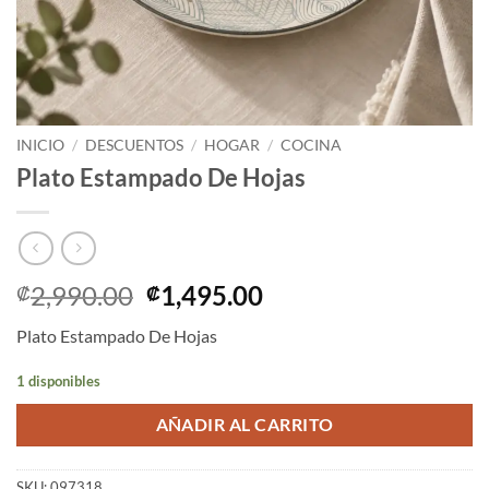
INICIO
/
DESCUENTOS
/
HOGAR
/
COCINA
Plato Estampado De Hojas
El
El
2,990.00
1,495.00
₡
₡
precio
precio
Plato Estampado De Hojas
original
actual
era:
es:
1 disponibles
₡2,990.00.
₡1,495.00.
AÑADIR AL CARRITO
SKU:
097318