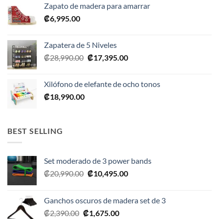
Zapato de madera para amarrar
₡
6,995.00
Zapatera de 5 Niveles
El
El
₡
28,990.00
₡
17,395.00
precio
precio
original
actual
Xilófono de elefante de ocho tonos
era:
es:
₡
18,990.00
₡28,990.00.
₡17,395.00.
BEST SELLING
Set moderado de 3 power bands
El
El
₡
20,990.00
₡
10,495.00
precio
precio
original
actual
Ganchos oscuros de madera set de 3
era:
es:
El
El
₡
2,390.00
₡
1,675.00
₡20,990.00.
₡10,495.00.