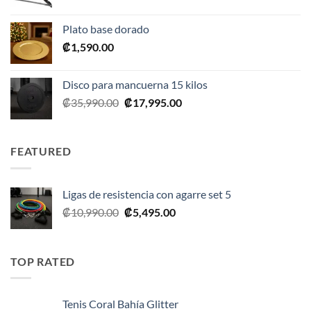
precio
precio
original
actual
Plato base dorado
era:
es:
₡
1,590.00
₡2,390.00.
₡1,675.00.
Disco para mancuerna 15 kilos
El
El
₡
35,990.00
₡
17,995.00
precio
precio
original
actual
era:
es:
FEATURED
₡35,990.00.
₡17,995.00.
Ligas de resistencia con agarre set 5
El
El
₡
10,990.00
₡
5,495.00
precio
precio
original
actual
era:
es:
TOP RATED
₡10,990.00.
₡5,495.00.
Tenis Coral Bahía Glitter