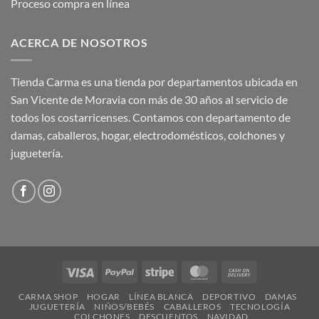
Proceso compra en línea
ACERCA DE NOSOTROS
Tienda Carma es una tienda por departamentos ubicada en
San Vicente de Moravia con más de 30 años al servicio de
todos los costarricenses. Contamos con departamento de
damas, caballeros, hogar, electrodomésticos, colchones y
juguetería.
Visa
PayPal
Stripe
MasterCard
Cash
On
CARMA SHOP
HOGAR
LÍNEA BLANCA
DEPORTIVO
DAMAS
Delivery
JUGUETERÍA
NIÑOS/BEBÉS
CABALLEROS
TECNOLOGÍA
COLCHONES
DESCUENTOS
NAVIDAD