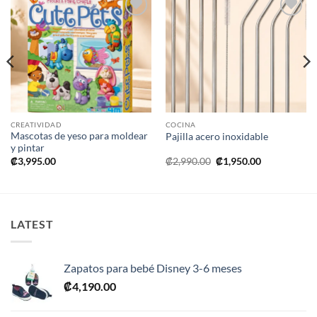
Añadir
Añadir
a la
a la
lista de
lista de
deseos
deseos
CREATIVIDAD
COCINA
Mascotas de yeso para moldear
Pajilla acero inoxidable
y pintar
El
El
₡
3,995.00
₡
2,990.00
₡
1,950.00
precio
precio
original
actual
era:
es:
.
₡2,990.00.
₡1,950.00.
LATEST
Zapatos para bebé Disney 3-6 meses
₡
4,190.00