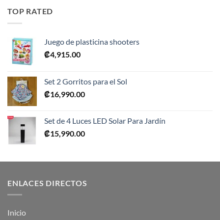
era:
es:
TOP RATED
₡10,990.00.
₡5,495.00.
Juego de plasticina shooters
₡
4,915.00
Set 2 Gorritos para el Sol
₡
16,990.00
Set de 4 Luces LED Solar Para Jardín
₡
15,990.00
ENLACES DIRECTOS
Inicio