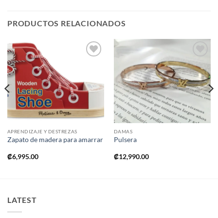
PRODUCTOS RELACIONADOS
Añadir
Añadir
a la
a la
lista de
lista de
deseos
deseos
APRENDIZAJE Y DESTREZAS
DAMAS
Zapato de madera para amarrar
Pulsera
₡
6,995.00
₡
12,990.00
LATEST