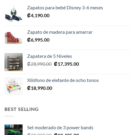
Zapatos para bebé Disney 3-6 meses
₡
4,190.00
Zapato de madera para amarrar
₡
6,995.00
Zapatera de 5 Niveles
El
El
₡
28,990.00
₡
17,395.00
precio
precio
original
actual
Xilófono de elefante de ocho tonos
era:
es:
₡
18,990.00
₡28,990.00.
₡17,395.00.
BEST SELLING
Set moderado de 3 power bands
El
El