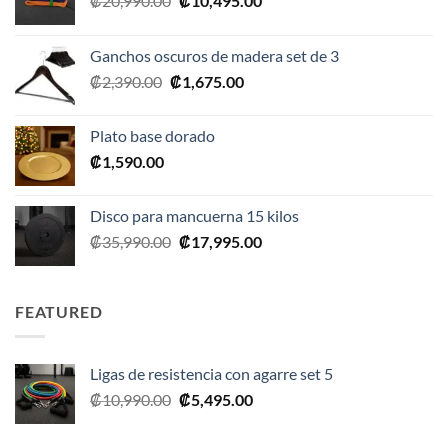
₡
20,990.00
₡
10,495.00
precio
precio
original
actual
Ganchos oscuros de madera set de 3
era:
es:
El
El
₡
2,390.00
₡
1,675.00
₡20,990.00.
₡10,495.00.
precio
precio
original
actual
Plato base dorado
era:
es:
₡
1,590.00
₡2,390.00.
₡1,675.00.
Disco para mancuerna 15 kilos
El
El
₡
35,990.00
₡
17,995.00
precio
precio
original
actual
era:
es:
FEATURED
₡35,990.00.
₡17,995.00.
Ligas de resistencia con agarre set 5
El
El
₡
10,990.00
₡
5,495.00
precio
precio
original
actual