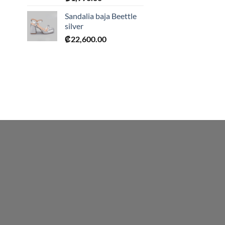
0.
Sandalia baja Beettle
silver
₡
22,600.00