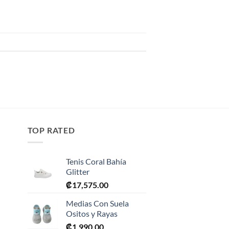
TOP RATED
Tenis Coral Bahía
Glitter
₡
17,575.00
Medias Con Suela
Ositos y Rayas
₡
1,990.00