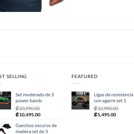
ST SELLING
FEATURED
Set moderado de 3
Ligas de resistencia
power bands
con agarre set 5
₡
20,990.00
₡
10,990.00
El
El
El
El
₡
10,495.00
₡
5,495.00
precio
precio
precio
precio
Ganchos oscuros de
original
actual
original
actual
madera set de 3
era:
es:
era:
es: