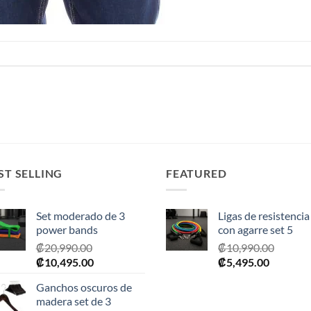
ST SELLING
FEATURED
Set moderado de 3
Ligas de resistencia
power bands
con agarre set 5
₡
20,990.00
₡
10,990.00
El
El
El
El
₡
10,495.00
₡
5,495.00
precio
precio
precio
precio
Ganchos oscuros de
original
actual
original
actual
madera set de 3
era:
es:
era:
es: