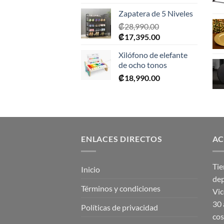
Zapatera de 5 Niveles
₡
28,990.00
El
El
₡
17,395.00
precio
precio
Xilófono de elefante
original
actual
de ocho tonos
era:
es:
₡
18,990.00
₡28,990.00.
₡17,395.00.
ENLACES DIRECTOS
AC
Tie
Inicio
dep
Términos y condiciones
Vic
30 
Políticas de privacidad
cos