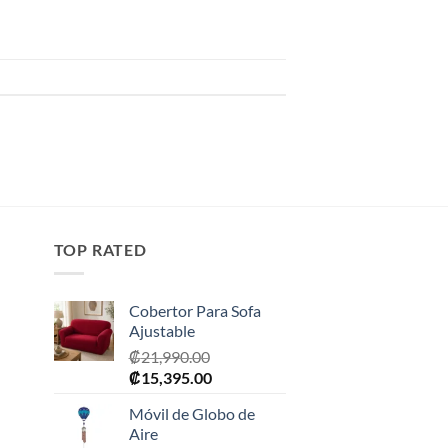
TOP RATED
Cobertor Para Sofa
Ajustable
₡
21,990.00
El
El
₡
15,395.00
precio
precio
Móvil de Globo de
original
actual
Aire
era:
es: