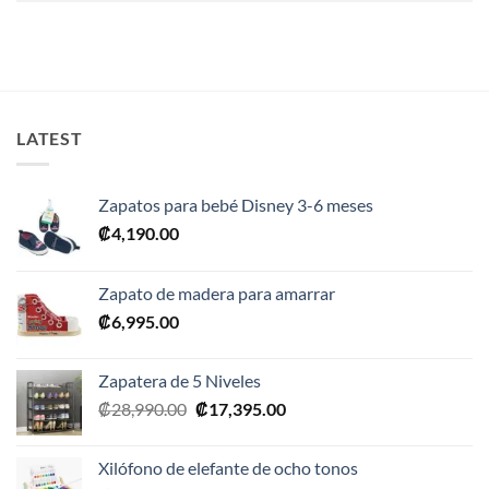
LATEST
Zapatos para bebé Disney 3-6 meses
₡
4,190.00
Zapato de madera para amarrar
₡
6,995.00
Zapatera de 5 Niveles
El
El
₡
28,990.00
₡
17,395.00
precio
precio
original
actual
Xilófono de elefante de ocho tonos
era:
es: