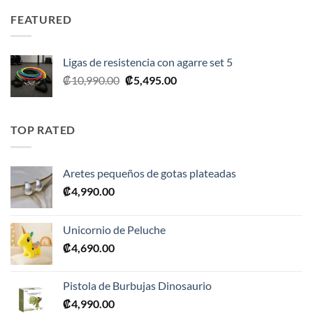
era:
es:
FEATURED
₡35,990.00.
₡17,995.00.
Ligas de resistencia con agarre set 5
El
El
₡
10,990.00
₡
5,495.00
precio
precio
original
actual
era:
es:
TOP RATED
₡10,990.00.
₡5,495.00.
Aretes pequeños de gotas plateadas
₡
4,990.00
Unicornio de Peluche
₡
4,690.00
Pistola de Burbujas Dinosaurio
₡
4,990.00