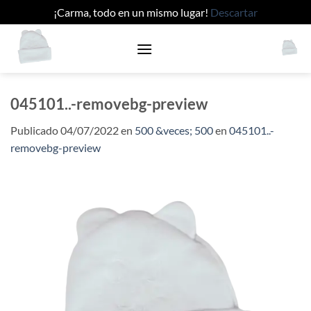
¡Carma, todo en un mismo lugar!
Descartar
Saltar
al
contenido
045101..-removebg-preview
Publicado
04/07/2022
en
500 &veces; 500
en
045101..-
removebg-preview