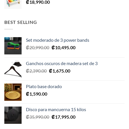
₡
18,990.00
₡28,990.00.
₡17,395.00.
BEST SELLING
Set moderado de 3 power bands
El
El
₡
20,990.00
₡
10,495.00
precio
precio
original
actual
Ganchos oscuros de madera set de 3
era:
es:
El
El
₡
2,390.00
₡
1,675.00
₡20,990.00.
₡10,495.00.
precio
precio
original
actual
Plato base dorado
era:
es:
₡
1,590.00
₡2,390.00.
₡1,675.00.
Disco para mancuerna 15 kilos
El
El
₡
35,990.00
₡
17,995.00
precio
precio
original
actual