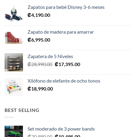
Zapatos para bebé Disney 3-6 meses
₡
4,190.00
Zapato de madera para amarrar
₡
6,995.00
Zapatera de 5 Niveles
El
El
₡
28,990.00
₡
17,395.00
precio
precio
original
actual
Xilófono de elefante de ocho tonos
era:
es:
₡
18,990.00
₡28,990.00.
₡17,395.00.
BEST SELLING
Set moderado de 3 power bands
El
El
₡
20,990.00
₡
10,495.00