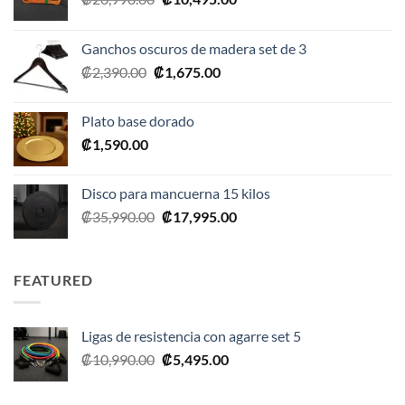
precio
precio
original
actual
Ganchos oscuros de madera set de 3
era:
es:
El
El
₡
2,390.00
₡
1,675.00
₡20,990.00.
₡10,495.00.
precio
precio
original
actual
Plato base dorado
era:
es:
₡
1,590.00
₡2,390.00.
₡1,675.00.
Disco para mancuerna 15 kilos
El
El
₡
35,990.00
₡
17,995.00
precio
precio
original
actual
era:
es:
FEATURED
₡35,990.00.
₡17,995.00.
Ligas de resistencia con agarre set 5
El
El
₡
10,990.00
₡
5,495.00
precio
precio
original
actual