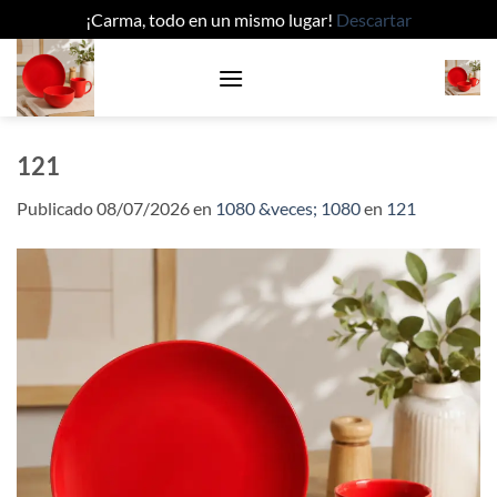
¡Carma, todo en un mismo lugar!
Descartar
Saltar
al
contenido
121
Publicado
08/07/2026
en
1080 &veces; 1080
en
121