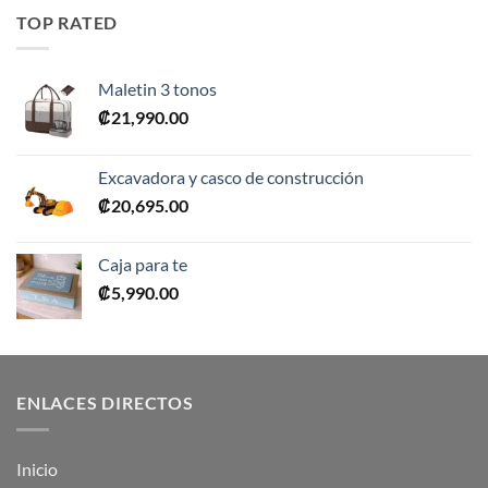
era:
es:
TOP RATED
₡10,990.00.
₡5,495.00.
Maletin 3 tonos
₡
21,990.00
Excavadora y casco de construcción
₡
20,695.00
Caja para te
₡
5,990.00
ENLACES DIRECTOS
Inicio