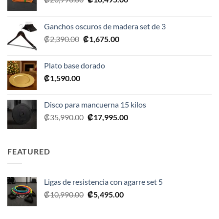
precio
precio
original
actual
Ganchos oscuros de madera set de 3
era:
es:
El
El
₡
2,390.00
₡
1,675.00
₡20,990.00.
₡10,495.00.
precio
precio
original
actual
Plato base dorado
era:
es:
₡
1,590.00
₡2,390.00.
₡1,675.00.
Disco para mancuerna 15 kilos
El
El
₡
35,990.00
₡
17,995.00
precio
precio
original
actual
era:
es:
FEATURED
₡35,990.00.
₡17,995.00.
Ligas de resistencia con agarre set 5
El
El
₡
10,990.00
₡
5,495.00
precio
precio
original
actual