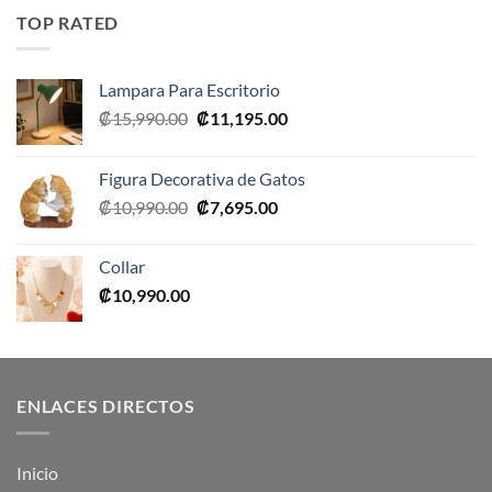
era:
es:
TOP RATED
₡10,990.00.
₡5,495.00.
Lampara Para Escritorio
El
El
₡
15,990.00
₡
11,195.00
precio
precio
original
actual
Figura Decorativa de Gatos
era:
es:
El
El
₡
10,990.00
₡
7,695.00
₡15,990.00.
₡11,195.00.
precio
precio
original
actual
Collar
era:
es:
₡
10,990.00
₡10,990.00.
₡7,695.00.
ENLACES DIRECTOS
Inicio