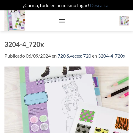
¡Carma, todo en un mismo lugar!
Descartar
Saltar
al
contenido
3204-4_720x
Publicado
06/09/2024
en
720 &veces; 720
en
3204-4_720x