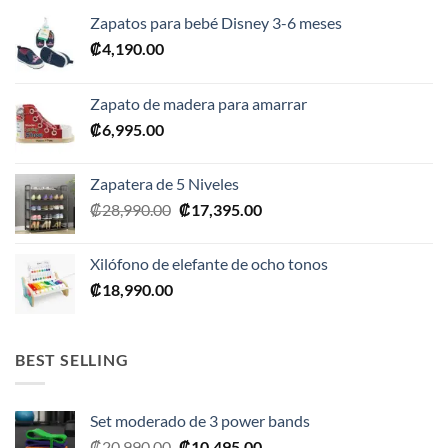
Zapatos para bebé Disney 3-6 meses
₡
4,190.00
Zapato de madera para amarrar
₡
6,995.00
Zapatera de 5 Niveles
El
El
₡
28,990.00
₡
17,395.00
precio
precio
original
actual
Xilófono de elefante de ocho tonos
era:
es:
₡
18,990.00
₡28,990.00.
₡17,395.00.
BEST SELLING
Set moderado de 3 power bands
El
El
₡
20,990.00
₡
10,495.00