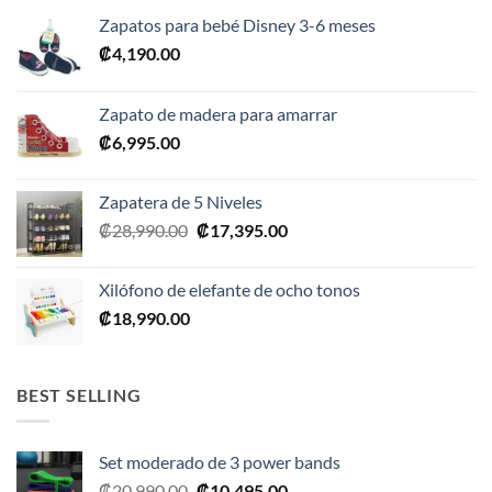
Zapatos para bebé Disney 3-6 meses
₡
4,190.00
Zapato de madera para amarrar
₡
6,995.00
Zapatera de 5 Niveles
El
El
₡
28,990.00
₡
17,395.00
precio
precio
original
actual
Xilófono de elefante de ocho tonos
era:
es:
₡
18,990.00
₡28,990.00.
₡17,395.00.
BEST SELLING
Set moderado de 3 power bands
El
El
₡
20,990.00
₡
10,495.00