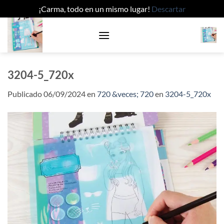
¡Carma, todo en un mismo lugar!
Descartar
Saltar
al
contenido
3204-5_720x
Publicado
06/09/2024
en
720 &veces; 720
en
3204-5_720x