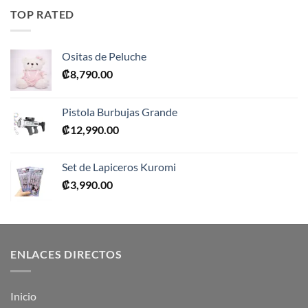
era:
es:
TOP RATED
₡10,990.00.
₡5,495.00.
Ositas de Peluche
₡
8,790.00
Pistola Burbujas Grande
₡
12,990.00
Set de Lapiceros Kuromi
₡
3,990.00
ENLACES DIRECTOS
Inicio