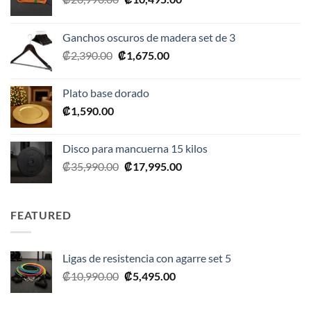
precio
precio
original
actual
Ganchos oscuros de madera set de 3
era:
es:
El
El
₡
2,390.00
₡
1,675.00
₡20,990.00.
₡10,495.00.
precio
precio
original
actual
Plato base dorado
era:
es:
₡
1,590.00
₡2,390.00.
₡1,675.00.
Disco para mancuerna 15 kilos
El
El
₡
35,990.00
₡
17,995.00
precio
precio
original
actual
era:
es:
FEATURED
₡35,990.00.
₡17,995.00.
Ligas de resistencia con agarre set 5
El
El
₡
10,990.00
₡
5,495.00
precio
precio
original
actual