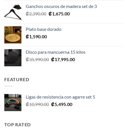
original
actual
Ganchos oscuros de madera set de 3
era:
es:
El
El
₡
2,390.00
₡
1,675.00
₡20,990.00.
₡10,495.00.
precio
precio
original
actual
Plato base dorado
era:
es:
₡
1,590.00
₡2,390.00.
₡1,675.00.
Disco para mancuerna 15 kilos
El
El
₡
35,990.00
₡
17,995.00
precio
precio
original
actual
era:
es:
FEATURED
₡35,990.00.
₡17,995.00.
Ligas de resistencia con agarre set 5
El
El
₡
10,990.00
₡
5,495.00
precio
precio
original
actual
era:
es:
TOP RATED
₡10,990.00.
₡5,495.00.