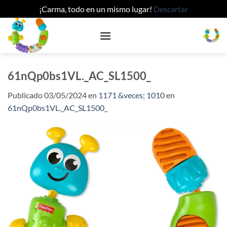
¡Carma, todo en un mismo lugar!
Descartar
Saltar
al
contenido
61nQp0bs1VL._AC_SL1500_
Publicado
03/05/2024
en
1171 &veces; 1010
en
61nQp0bs1VL._AC_SL1500_