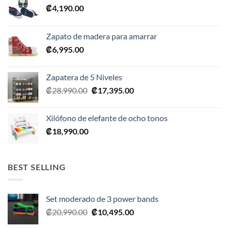
₡
4,190.00
Zapato de madera para amarrar
₡
6,995.00
Zapatera de 5 Niveles
El
El
₡
28,990.00
₡
17,395.00
precio
precio
original
actual
Xilófono de elefante de ocho tonos
era:
es:
₡
18,990.00
₡28,990.00.
₡17,395.00.
BEST SELLING
Set moderado de 3 power bands
El
El
₡
20,990.00
₡
10,495.00
precio
precio