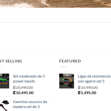
ST SELLING
FEATURED
Set moderado de 3
Ligas de resistencia
power bands
con agarre set 5
₡
20,990.00
₡
10,990.00
El
El
El
El
₡
10,495.00
₡
5,495.00
precio
precio
precio
precio
Ganchos oscuros de
original
actual
original
actual
madera set de 3
era:
es:
era:
es: