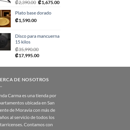
El
El
₡
2,390.00
₡
1,675.00
₡20,990.00.
₡10,495.00.
₡10,990.00.
₡5,495.0
precio
precio
Plato base dorado
original
actual
₡
1,590.00
era:
es:
₡2,390.00.
₡1,675.00.
Disco para mancuerna
15 kilos
₡
35,990.00
El
El
₡
17,995.00
precio
precio
original
actual
era:
es:
ERCA DE NOSOTROS
₡35,990.00.
₡17,995.00.
nda Carma es una tienda por
artamentos ubicada en San
ente de Moravia con más de
años al servicio de todos los
tarricenses. Contamos con