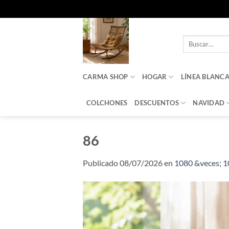
Saltar
al
Buscar
contenido
por:
CARMA SHOP
HOGAR
LÍNEA BLANC
COLCHONES
DESCUENTOS
NAVIDAD
86
Publicado
08/07/2026
en
1080 &veces; 