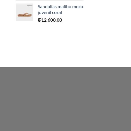
0.
Sandalias malibu moca
juvenil coral
₡
12,600.00