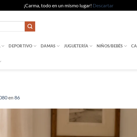
¡Carma, todo en un mismo lugar!
Descartar
A
DEPORTIVO
DAMAS
JUGUETERÍA
NIÑOS/BEBÉS
CA
1080
en
86