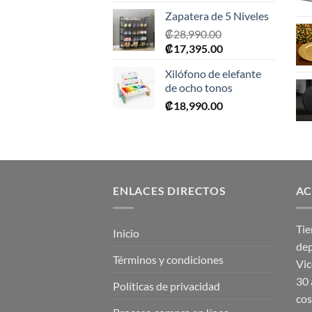
Zapatera de 5 Niveles
₡
28,990.00
El
El
₡
17,395.00
precio
precio
Xilófono de elefante
original
actual
de ocho tonos
era:
es:
₡
18,990.00
₡28,990.00.
₡17,395.00.
ENLACES DIRECTOS
AC
Tie
Inicio
dep
Términos y condiciones
Vic
30 
Políticas de privacidad
cos