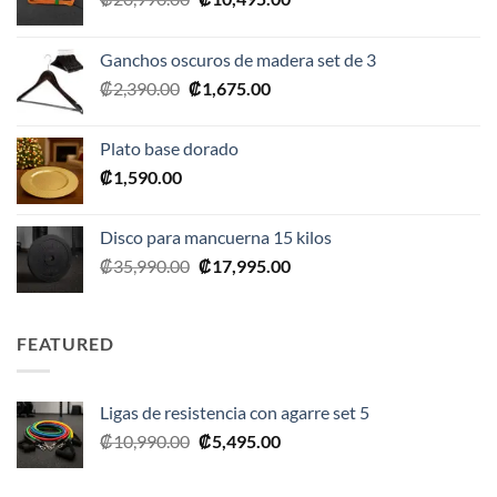
precio
precio
original
actual
Ganchos oscuros de madera set de 3
era:
es:
El
El
₡
2,390.00
₡
1,675.00
₡20,990.00.
₡10,495.00.
precio
precio
original
actual
Plato base dorado
era:
es:
₡
1,590.00
₡2,390.00.
₡1,675.00.
Disco para mancuerna 15 kilos
El
El
₡
35,990.00
₡
17,995.00
precio
precio
original
actual
era:
es:
FEATURED
₡35,990.00.
₡17,995.00.
Ligas de resistencia con agarre set 5
El
El
₡
10,990.00
₡
5,495.00
precio
precio
original
actual