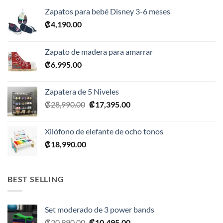
Zapatos para bebé Disney 3-6 meses
₡
4,190.00
Zapato de madera para amarrar
₡
6,995.00
Zapatera de 5 Niveles
El
El
₡
28,990.00
₡
17,395.00
precio
precio
original
actual
Xilófono de elefante de ocho tonos
era:
es:
₡
18,990.00
₡28,990.00.
₡17,395.00.
BEST SELLING
Set moderado de 3 power bands
El
El
₡
20,990.00
₡
10,495.00