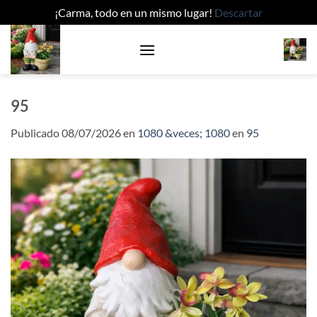
¡Carma, todo en un mismo lugar!
Descartar
Saltar
al
contenido
95
Publicado
08/07/2026
en
1080 &veces; 1080
en
95