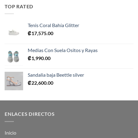
era:
es:
TOP RATED
₡10,990.00.
₡5,495.00.
Tenis Coral Bahía Glitter
₡
17,575.00
Medias Con Suela Ositos y Rayas
₡
1,990.00
Sandalia baja Beettle silver
₡
22,600.00
ENLACES DIRECTOS
Inicio