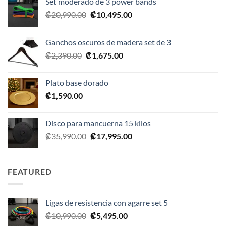
Set moderado de 3 power bands
El
El
₡
20,990.00
₡
10,495.00
precio
precio
original
actual
Ganchos oscuros de madera set de 3
era:
es:
El
El
₡
2,390.00
₡
1,675.00
₡20,990.00.
₡10,495.00.
precio
precio
original
actual
Plato base dorado
era:
es:
₡
1,590.00
₡2,390.00.
₡1,675.00.
Disco para mancuerna 15 kilos
El
El
₡
35,990.00
₡
17,995.00
precio
precio
original
actual
era:
es:
FEATURED
₡35,990.00.
₡17,995.00.
Ligas de resistencia con agarre set 5
El
El
₡
10,990.00
₡
5,495.00
precio
precio