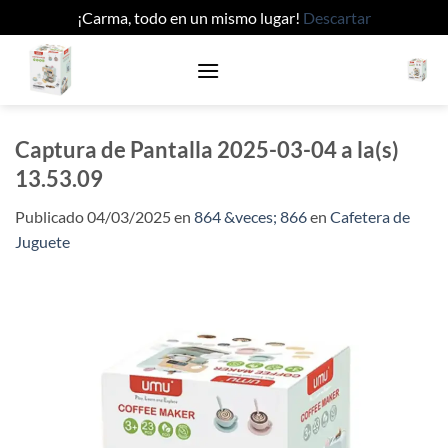
¡Carma, todo en un mismo lugar!
Descartar
Saltar
al
contenido
Captura de Pantalla 2025-03-04 a la(s)
13.53.09
Publicado
04/03/2025
en
864 &veces; 866
en
Cafetera de
Juguete