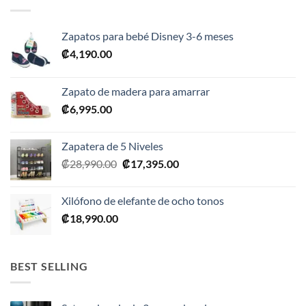
Zapatos para bebé Disney 3-6 meses
₡
4,190.00
Zapato de madera para amarrar
₡
6,995.00
Zapatera de 5 Niveles
El
El
₡
28,990.00
₡
17,395.00
precio
precio
original
actual
Xilófono de elefante de ocho tonos
era:
es:
₡
18,990.00
₡28,990.00.
₡17,395.00.
BEST SELLING