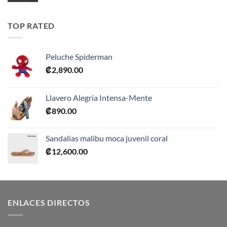
original
actual
era:
es:
TOP RATED
₡10,990.00.
₡5,495.00.
Peluche Spiderman
₡
2,890.00
Llavero Alegría Intensa-Mente
₡
890.00
Sandalias malibu moca juvenil coral
₡
12,600.00
ENLACES DIRECTOS